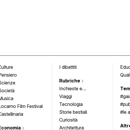
Culture
I dibattiti
Edu
Pensiero
Qual
Rubriche
Scienze
Inchieste e
Tem
Società
approfondimenti
Viaggi
#ga
Musica
Tecnologia
#pub
Locarno Film Festival
Storie bestiali
#le 
Castellinaria
Curiosità
info
Altr
Economia
Architettura