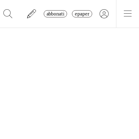
abbonati
epaper