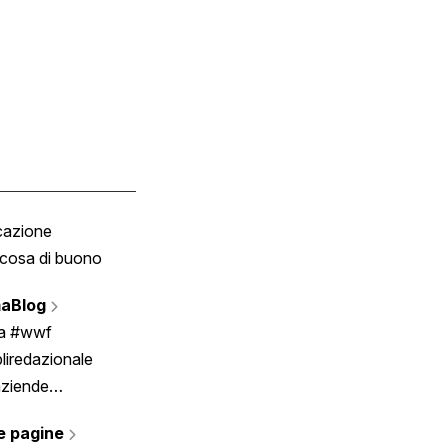
cazione
Tombola
cosa di buono
Fumetto
Vignette
aBlog
Scrivici
ia #wwf
liredazionale
aziende
rmano
e pagine