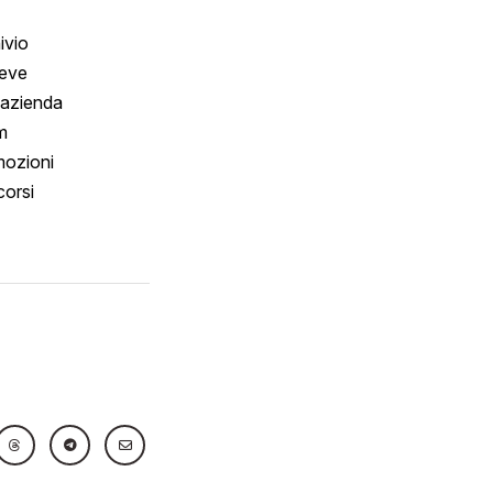
ivio
reve
 azienda
m
ozioni
orsi