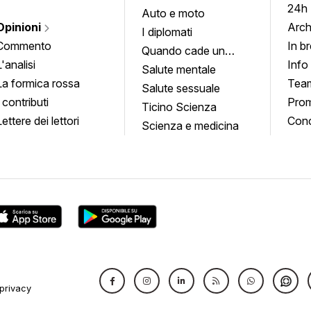
24h
Auto e moto
Opinioni
Arch
I diplomati
Commento
In b
Quando cade un
L'analisi
Info
quadro
Salute mentale
La formica rossa
Tea
Salute sessuale
I contributi
Prom
Ticino Scienza
Lettere dei lettori
Conc
Scienza e medicina
privacy