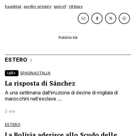
bambini
medio oriente
unicef
vittime
ESTERO
laR+
SPAGNA/ITALIA
La risposta di Sánchez
A una settimana dall’irruzione di decine di migliaia di
marocchini nell’exclave ...
2 ore
ESTERO
La Bolivia aderisce allo Scudo delle