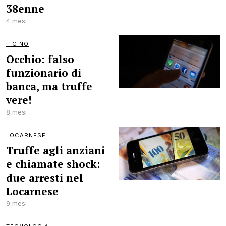
38enne
4 mesi
TICINO
Occhio: falso
funzionario di
banca, ma truffe
vere!
8 mesi
LOCARNESE
Truffe agli anziani
e chiamate shock:
due arresti nel
Locarnese
9 mesi