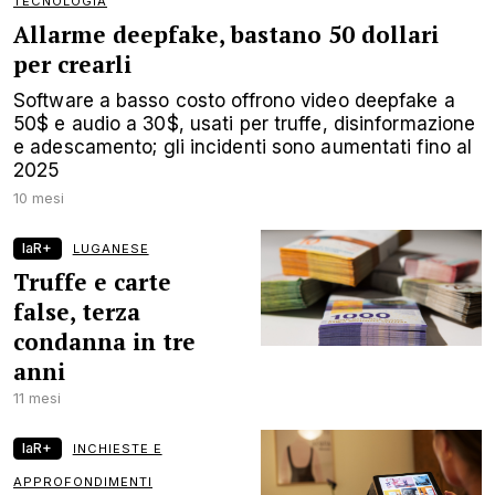
TECNOLOGIA
Allarme deepfake, bastano 50 dollari
per crearli
Software a basso costo offrono video deepfake a
50$ e audio a 30$, usati per truffe, disinformazione
e adescamento; gli incidenti sono aumentati fino al
2025
10 mesi
laR+
LUGANESE
Truffe e carte
false, terza
condanna in tre
anni
11 mesi
laR+
INCHIESTE E
APPROFONDIMENTI