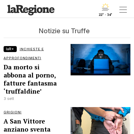
22° - 34°
Notizie su Truffe
laR+
INCHIESTE E
APPROFONDIMENTI
Da morto si
abbona al porno,
fatture fantasma
‘truffaldine’
3 sett
GRIGIONI
A San Vittore
anziano sventa