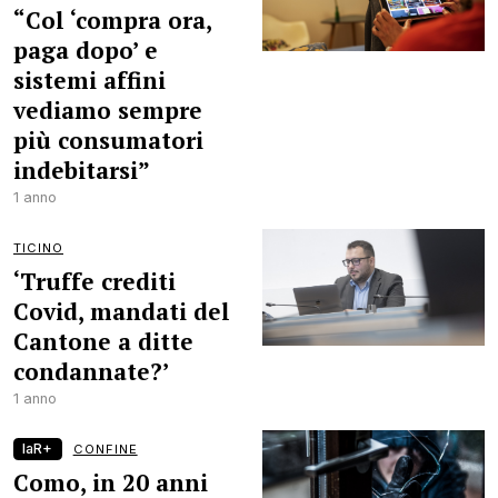
“Col ‘compra ora,
paga dopo’ e
sistemi affini
vediamo sempre
più consumatori
indebitarsi”
1 anno
TICINO
‘Truffe crediti
Covid, mandati del
Cantone a ditte
condannate?’
1 anno
laR+
CONFINE
Como, in 20 anni