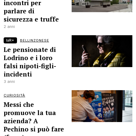
incontri per
parlare di
sicurezza e truffe
2 anni
laR+
BELLINZONESE
Le pensionate di
Lodrino e i loro
falsi nipoti-figli-
incidenti
3 anni
CURIOSITÀ
Messi che
promuove la tua
azienda? A
Pechino si può fare