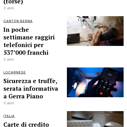
(forse)
3 anni
CANTON BERNA
In poche
settimane raggiri
telefonici per
537’000 franchi
3 anni
LOCARNESE
Sicurezza e truffe,
serata informativa
a Gerra Piano
3 anni
ITALIA
Carte di credito