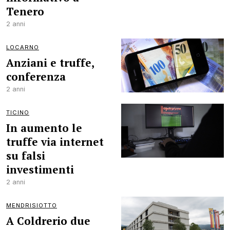
Tenero
2 anni
LOCARNO
Anziani e truffe,
conferenza
2 anni
TICINO
In aumento le
truffe via internet
su falsi
investimenti
2 anni
MENDRISIOTTO
A Coldrerio due