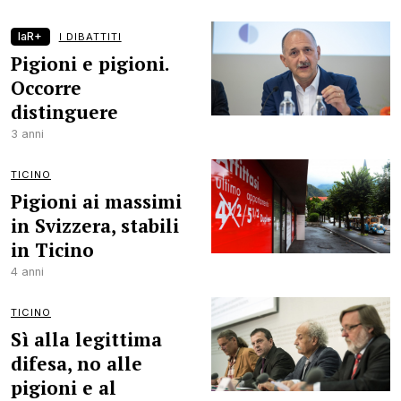
laR+
I DIBATTITI
Pigioni e pigioni.
Occorre
distinguere
3 anni
TICINO
Pigioni ai massimi
in Svizzera, stabili
in Ticino
4 anni
TICINO
Sì alla legittima
difesa, no alle
pigioni e al