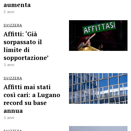
aumenta
2 anni
SVIZZERA
Affitti: ‘Già
sorpassato il
limite di
sopportazione’
3 anni
SVIZZERA
Affitti mai stati
così cari: a Lugano
record su base
annua
3 anni