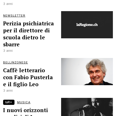
3 anni
NEWSLETTER
Perizia psichiatrica
per il direttore di
scuola dietro le
sbarre
3 anni
BELLINZONESE
Caffè letterario
con Fabio Pusterla
e il figlio Leo
3 anni
laR+
MUSICA
I nuovi orizzonti