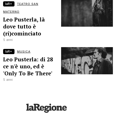
laR+
TEATRO SAN
MATERNO
Leo Pusterla, là
dove tutto è
(ri)cominciato
5 anni
laR+
MUSICA
Leo Pusterla: di 28
ce n'è uno, ed è
'Only To Be There'
5 anni