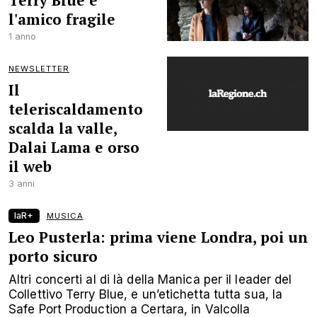
Terry Blue e
l'amico fragile
1 anno
NEWSLETTER
Il
teleriscaldamento
scalda la valle,
Dalai Lama e orso
il web
3 anni
laR+
MUSICA
Leo Pusterla: prima viene Londra, poi un
porto sicuro
Altri concerti al di là della Manica per il leader del
Collettivo Terry Blue, e un’etichetta tutta sua, la
Safe Port Production a Certara, in Valcolla