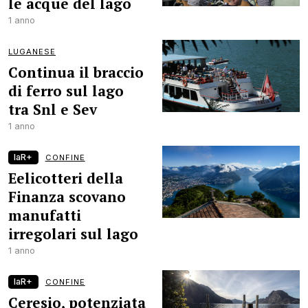
le acque del lago
1 anno
LUGANESE
Continua il braccio
di ferro sul lago
tra Snl e Sev
1 anno
laR+
CONFINE
Eelicotteri della
Finanza scovano
manufatti
irregolari sul lago
1 anno
laR+
CONFINE
Ceresio, potenziata