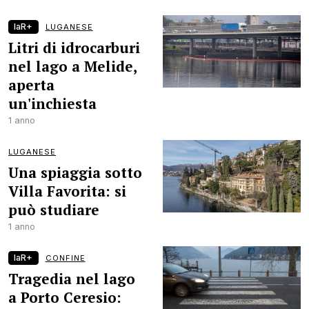
laR+
LUGANESE
Litri di idrocarburi
nel lago a Melide,
aperta
un'inchiesta
1 anno
LUGANESE
Una spiaggia sotto
Villa Favorita: si
può studiare
1 anno
laR+
CONFINE
Tragedia nel lago
a Porto Ceresio: