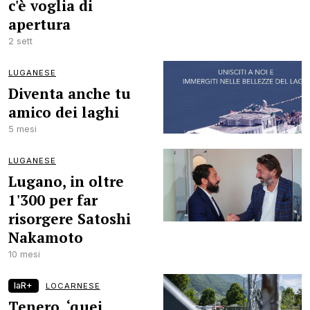
c'è voglia di
apertura
2 sett
LUGANESE
Diventa anche tu
amico dei laghi
5 mesi
LUGANESE
Lugano, in oltre
1'300 per far
risorgere Satoshi
Nakamoto
10 mesi
laR+
LOCARNESE
Tenero, ‘quei