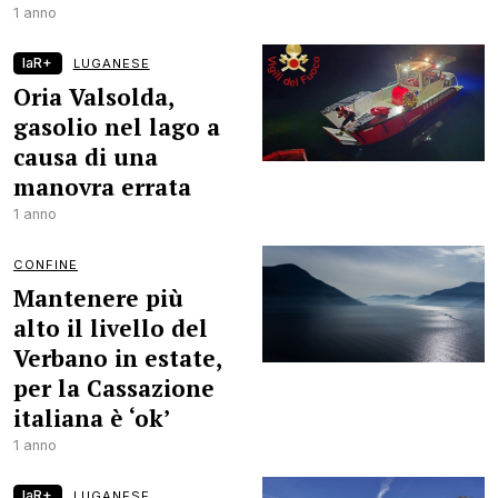
1 anno
laR+
LUGANESE
Oria Valsolda,
gasolio nel lago a
causa di una
manovra errata
1 anno
CONFINE
Mantenere più
alto il livello del
Verbano in estate,
per la Cassazione
italiana è ‘ok’
1 anno
laR+
LUGANESE