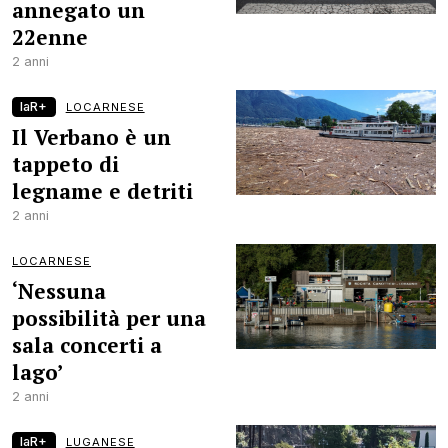
annegato un
22enne
2 anni
laR+
LOCARNESE
Il Verbano è un
tappeto di
legname e detriti
2 anni
LOCARNESE
‘Nessuna
possibilità per una
sala concerti a
lago’
2 anni
laR+
LUGANESE