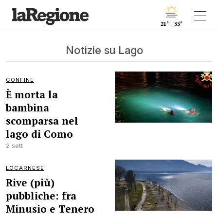
21° - 35°
Notizie su Lago
CONFINE
È morta la
bambina
scomparsa nel
lago di Como
2 sett
LOCARNESE
Rive (più)
pubbliche: fra
Minusio e Tenero