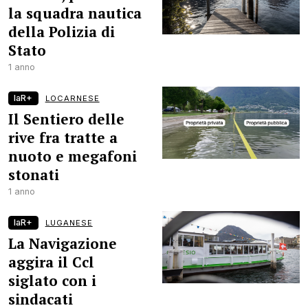
la squadra nautica
della Polizia di
Stato
1 anno
laR+
LOCARNESE
Il Sentiero delle
rive fra tratte a
nuoto e megafoni
stonati
1 anno
laR+
LUGANESE
La Navigazione
aggira il Ccl
siglato con i
sindacati