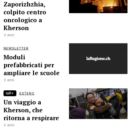
Zaporizhzhia,
colpito centro
oncologico a
Kherson
3 anni
NEWSLETTER
Moduli
prefabbricati per
ampliare le scuole
3 anni
laR+
ESTERO
Un viaggio a
Kherson, che
ritorna a respirare
3 anni