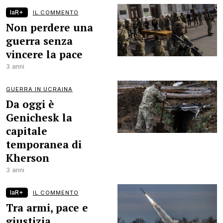
laR+
IL COMMENTO
Non perdere una
guerra senza
vincere la pace
3 anni
GUERRA IN UCRAINA
Da oggi è
Genichesk la
capitale
temporanea di
Kherson
3 anni
laR+
IL COMMENTO
Tra armi, pace e
giustizia