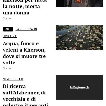
la notte, morta
una donna
3 anni
laR+
LA GUERRA IN
UCRAINA
Acqua, fuoco e
veleni a Kherson,
dove si muore tre
volte
3 anni
NEWSLETTER
Di ricerca
sull’Alzheimer, di
vecchiaia e di
palestre itineranti