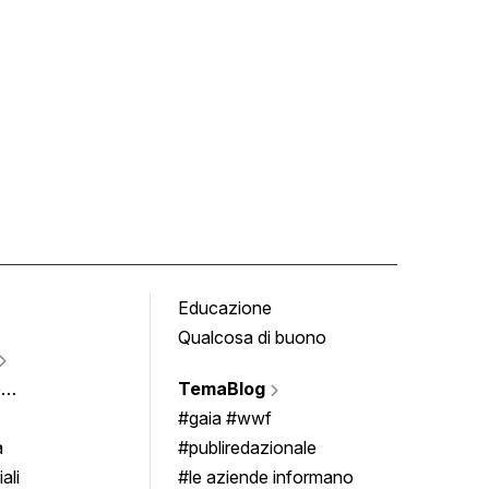
Educazione
Tomb
Qualcosa di buono
Fumet
Vigne
e
TemaBlog
Scrivi
imenti
#gaia #wwf
a
#publiredazionale
ali
#le aziende informano