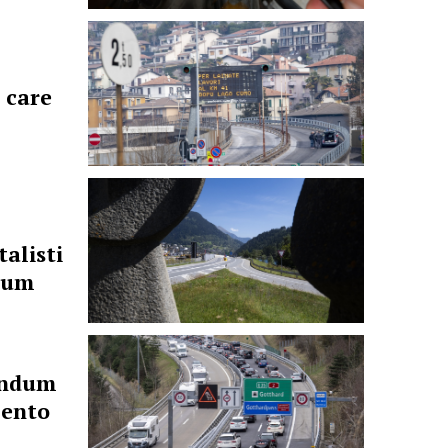
 care
alisti
ndum
endum
mento