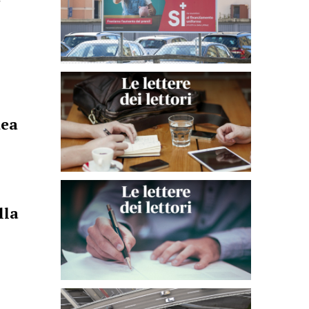
dea
lla