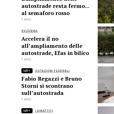
autostrade resta fermo...
al semaforo rosso
1 anno
SVIZZERA
Accelera il no
all’ampliamento delle
autostrade, Efas in bilico
1 anno
laR+
VOTAZIONI FEDERALI
Fabio Regazzi e Bruno
Storni si scontrano
sull’autostrada
1 anno
laR+
I DIBATTITI