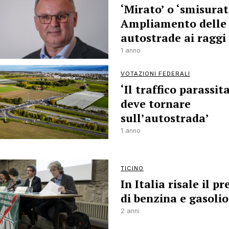
‘Mirato’ o ‘smisurat
Ampliamento delle
autostrade ai raggi
1 anno
VOTAZIONI FEDERALI
‘Il traffico parassit
deve tornare
sull’autostrada’
1 anno
TICINO
In Italia risale il p
di benzina e gasolio
2 anni