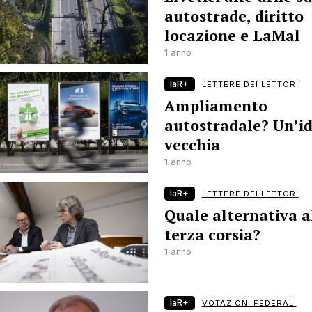
autostrade, diritto
locazione e LaMal
1 anno
laR+
LETTERE DEI LETTORI
Ampliamento
autostradale? Un’i
vecchia
1 anno
laR+
LETTERE DEI LETTORI
Quale alternativa a
terza corsia?
1 anno
laR+
VOTAZIONI FEDERALI