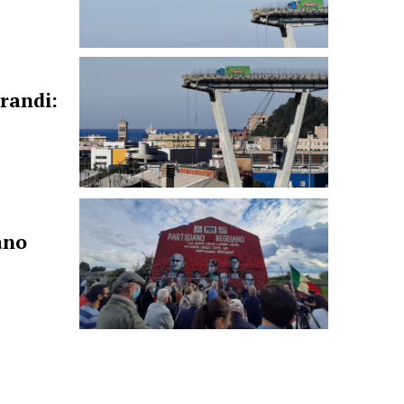
randi:
ano