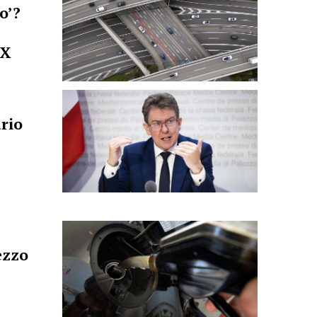
o’?
 X
ario
rezzo