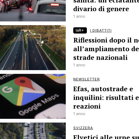
sanità: un eclatant
divario di genere
1 anno
laR+
I DIBATTITI
Riflessioni dopo il n
all’ampliamento de
strade nazionali
1 anno
NEWSLETTER
Efas, autostrade e
inquilini: risultati e
reazioni
1 anno
SVIZZERA
Elvetici alle urne s