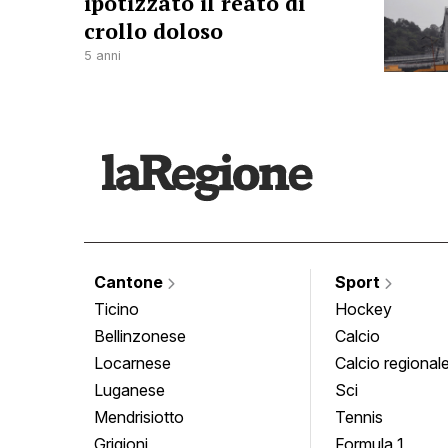
ipotizzato il reato di
crollo doloso
5 anni
Cantone
Sport
Ticino
Hockey
Bellinzonese
Calcio
Locarnese
Calcio regional
Luganese
Sci
Mendrisiotto
Tennis
Grigioni
Formula 1