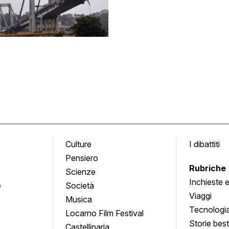
Culture
I dibattiti
Pensiero
Rubriche
Scienze
Inchieste 
e
Società
approfond
Viaggi
Musica
Tecnologi
Locarno Film Festival
Storie besti
Castellinaria