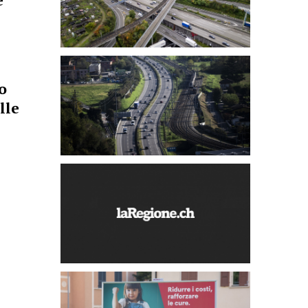
e
o
lle
u