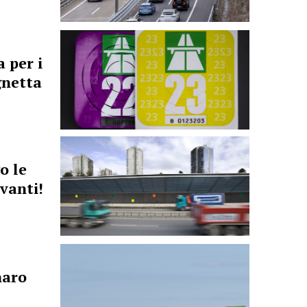
 per i
gnetta
o le
vanti!
naro