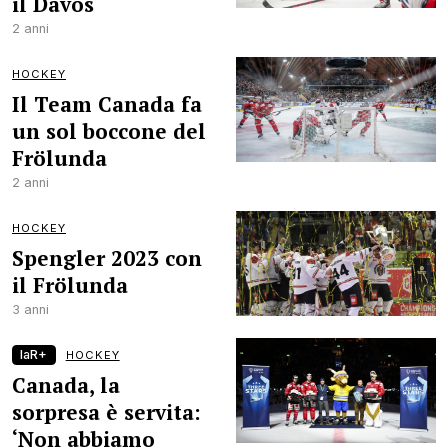
il Davos
2 anni
HOCKEY
Il Team Canada fa
un sol boccone del
Frölunda
2 anni
HOCKEY
Spengler 2023 con
il Frölunda
3 anni
laR+
HOCKEY
Canada, la
sorpresa è servita:
‘Non abbiamo