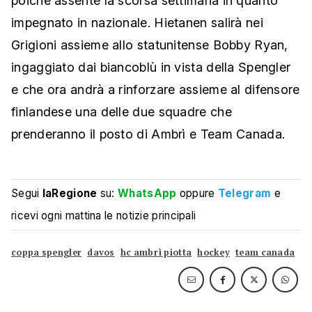
poiché assente la scorsa settimana in quanto
impegnato in nazionale. Hietanen salirà nei
Grigioni assieme allo statunitense Bobby Ryan,
ingaggiato dai biancoblù in vista della Spengler
e che ora andrà a rinforzare assieme al difensore
finlandese una delle due squadre che
prenderanno il posto di Ambrì e Team Canada.
Segui
laRegione
su:
WhatsApp
oppure
Telegram
e
ricevi ogni mattina le notizie principali
coppa spengler
davos
hc ambrì piotta
hockey
team canada