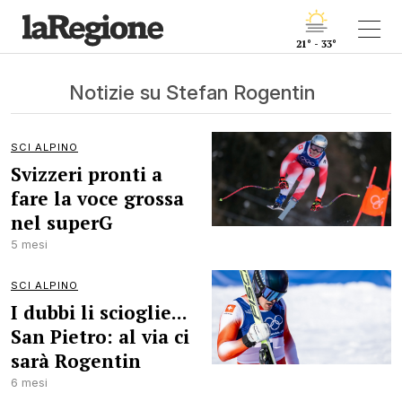
21° - 33°
Notizie su Stefan Rogentin
SCI ALPINO
Svizzeri pronti a
fare la voce grossa
nel superG
5 mesi
SCI ALPINO
I dubbi li scioglie...
San Pietro: al via ci
sarà Rogentin
6 mesi