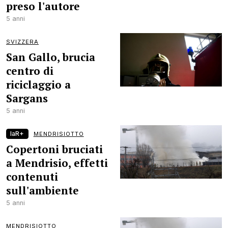
preso l'autore
5 anni
SVIZZERA
San Gallo, brucia
centro di
riciclaggio a
Sargans
5 anni
laR+
MENDRISIOTTO
Copertoni bruciati
a Mendrisio, effetti
contenuti
sull'ambiente
5 anni
MENDRISIOTTO