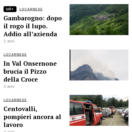
laR+
LOCARNESE
Gambarogno: dopo
il rogo il lupo.
Addio all’azienda
2 anni
LOCARNESE
In Val Onsernone
brucia il Pizzo
della Croce
3 anni
LOCARNESE
Centovalli,
pompieri ancora al
lavoro
4 anni