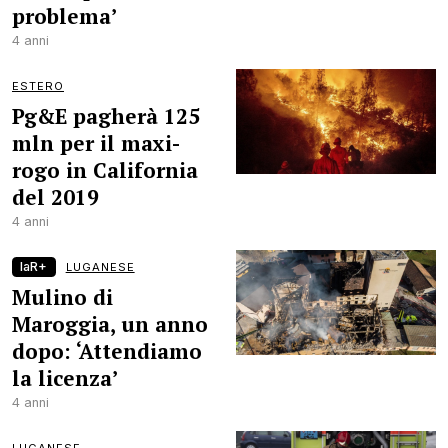
problema’
4 anni
ESTERO
Pg&E pagherà 125
mln per il maxi-
rogo in California
del 2019
4 anni
laR+
LUGANESE
Mulino di
Maroggia, un anno
dopo: ‘Attendiamo
la licenza’
4 anni