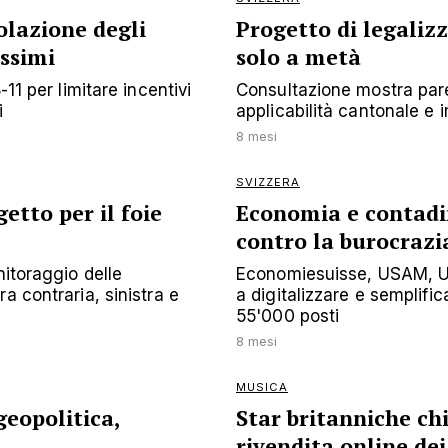
olazione degli
Progetto di legaliz
ssimi
solo a metà
11 per limitare incentivi
Consultazione mostra parer
i
applicabilità cantonale e
8 mesi
SVIZZERA
etto per il foie
Economia e contadin
contro la burocrazi
nitoraggio delle
Economiesuisse, USAM, US
a contraria, sinistra e
a digitalizzare e semplific
55'000 posti
8 mesi
MUSICA
geopolitica,
Star britanniche ch
rivendita online dei 