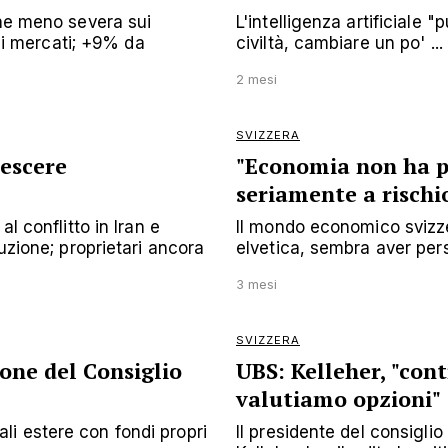
one meno severa sui
L'intelligenza artificiale
sui mercati; +9% da
civiltà, cambiare un po' ...
2 mesi
SVIZZERA
rescere
"Economia non ha pi
seriamente a rischi
l conflitto in Iran e
Il mondo economico svizze
uzione; proprietari ancora
elvetica, sembra aver perso
3 mesi
SVIZZERA
ione del Consiglio
UBS: Kelleher, "con
valutiamo opzioni"
liali estere con fondi propri
Il presidente del consigli