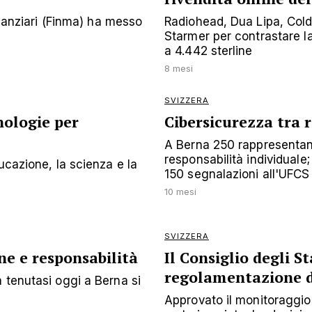
inanziari (Finma) ha messo
Radiohead, Dua Lipa, Coldpl
Starmer per contrastare la 
a 4.442 sterline
8 mesi
SVIZZERA
ologie per
Cibersicurezza tra 
A Berna 250 rappresentanti
responsabilità individuale;
ucazione, la scienza e la
150 segnalazioni all'UFCS
10 mesi
SVIZZERA
e e responsabilità
Il Consiglio degli S
regolamentazione de
 tenutasi oggi a Berna si
Approvato il monitoraggio 