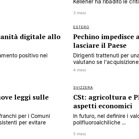
Kelleher ha ribadito le criti
3 mesi
ESTERO
nità digitale allo
Pechino impedisce a
lasciare il Paese
amento positivo nei
Dirigenti trattenuti per u
valutano se l'acquisizione
4 mesi
SVIZZERA
ove leggi sulle
CSt: agricoltura e P
aspetti economici
 franchi per i Comuni
In futuro, nel definire i va
sistenti per evitare
polifluoroalchiliche ...
5 mesi