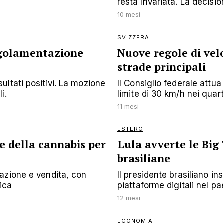
resta invariata. La decisio
10 mesi
SVIZZERA
egolamentazione
Nuove regole di velo
strade principali
ltati positivi. La mozione
Il Consiglio federale attua
i.
limite di 30 km/h nei quart
11 mesi
ESTERO
e della cannabis per
Lula avverte le Big 
brasiliane
azione e vendita, con
Il presidente brasiliano in
lica
piattaforme digitali nel p
12 mesi
ECONOMIA