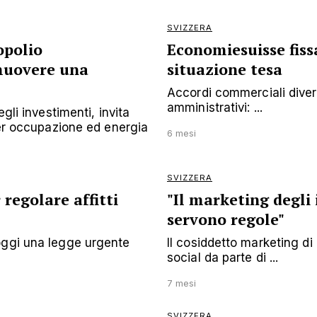
SVIZZERA
opolio
Economiesuisse fissa
omuovere una
situazione tesa
Accordi commerciali diver
amministrativi: ...
gli investimenti, invita
per occupazione ed energia
6 mesi
SVIZZERA
regolare affitti
"Il marketing degli 
servono regole"
oggi una legge urgente
Il cosiddetto marketing di 
social da parte di ...
7 mesi
SVIZZERA