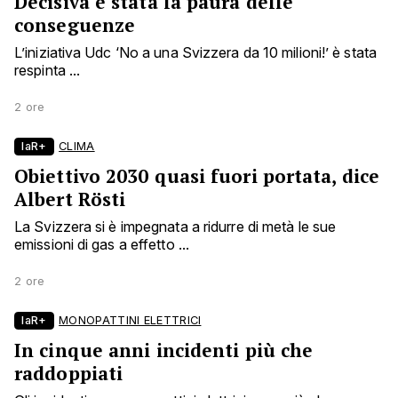
Decisiva è stata la paura delle
conseguenze
L’iniziativa Udc ‘No a una Svizzera da 10 milioni!’ è stata
respinta ...
2 ore
laR+
CLIMA
Obiettivo 2030 quasi fuori portata, dice
Albert Rösti
La Svizzera si è impegnata a ridurre di metà le sue
emissioni di gas a effetto ...
2 ore
laR+
MONOPATTINI ELETTRICI
In cinque anni incidenti più che
raddoppiati