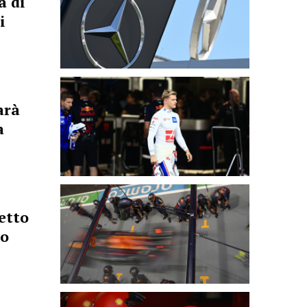
a di
i
arà
a
detto
so