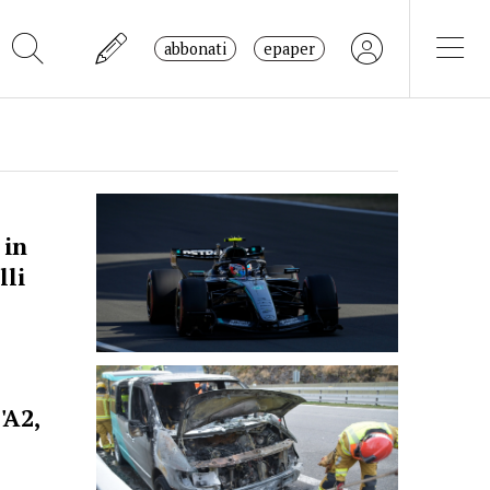
abbonati
epaper
 in
lli
'A2,