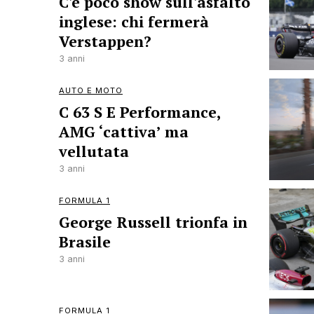
C'è poco show sull'asfalto
inglese: chi fermerà
Verstappen?
3 anni
AUTO E MOTO
C 63 S E Performance,
AMG ‘cattiva’ ma
vellutata
3 anni
FORMULA 1
George Russell trionfa in
Brasile
3 anni
FORMULA 1