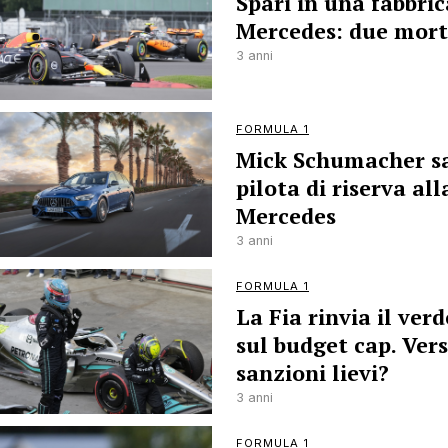
Spari in una fabbric
Mercedes: due mort
3 anni
FORMULA 1
Mick Schumacher s
pilota di riserva all
Mercedes
3 anni
FORMULA 1
La Fia rinvia il ver
sul budget cap. Ver
sanzioni lievi?
3 anni
FORMULA 1