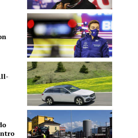
on
ll-
do
ontro