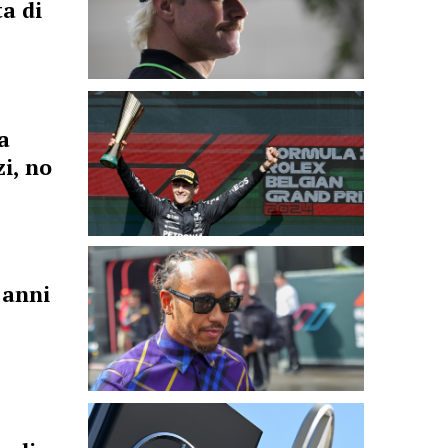
a di
a
i, no
 anni