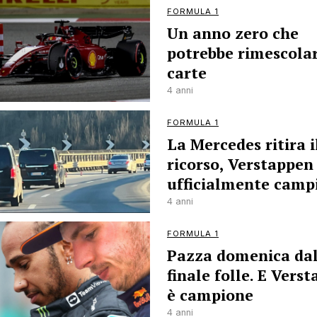
FORMULA 1
Un anno zero che
potrebbe rimescolar
carte
4 anni
FORMULA 1
La Mercedes ritira i
ricorso, Verstappen
ufficialmente camp
4 anni
FORMULA 1
Pazza domenica da
finale folle. E Vers
è campione
4 anni