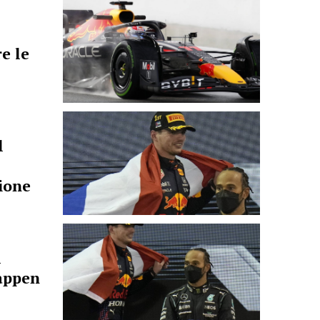
e le
l
ione
l
tappen