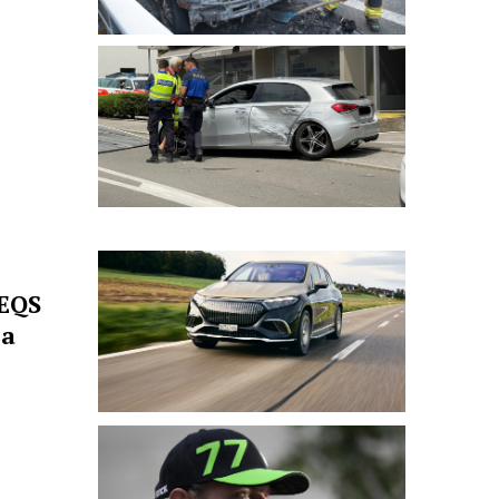
EQS
 a