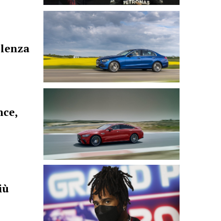
llenza
nce,
iù