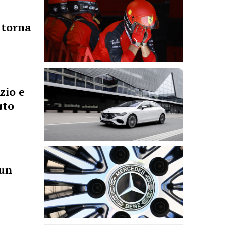
 torna
zio e
uto
 un