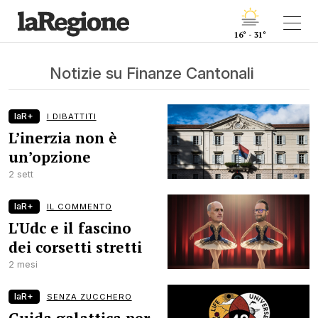
16° - 31°
Notizie su Finanze Cantonali
laR+
I DIBATTITI
L’inerzia non è
un’opzione
2 sett
laR+
IL COMMENTO
L'Udc e il fascino
dei corsetti stretti
2 mesi
laR+
SENZA ZUCCHERO