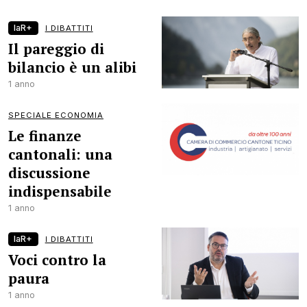
laR+
I DIBATTITI
Il pareggio di
bilancio è un alibi
1 anno
SPECIALE ECONOMIA
Le finanze
cantonali: una
discussione
indispensabile
1 anno
laR+
I DIBATTITI
Voci contro la
paura
1 anno