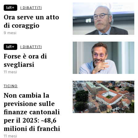
laR+
I DIBATTITI
Ora serve un atto
di coraggio
9 mesi
laR+
I DIBATTITI
Forse è ora di
svegliarsi
11 mesi
TICINO
Non cambia la
previsione sulle
finanze cantonali
per il 2025: -48,6
milioni di franchi
11 mesi