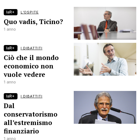
laR+
L’OSPITE
Quo vadis, Ticino?
1 anno
laR+
I DIBATTITI
Ciò che il mondo
economico non
vuole vedere
1 anno
laR+
I DIBATTITI
Dal
conservatorismo
all’estremismo
finanziario
1 anno