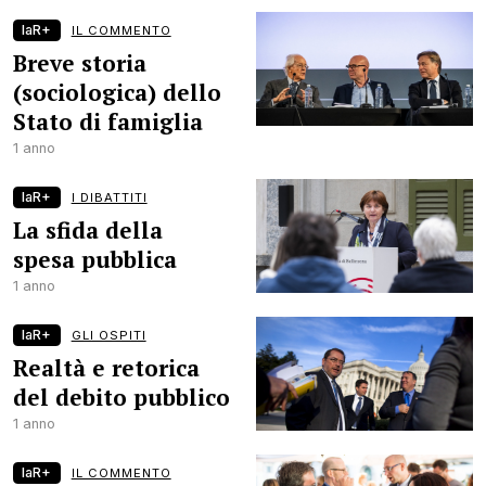
laR+
IL COMMENTO
Breve storia
(sociologica) dello
Stato di famiglia
1 anno
laR+
I DIBATTITI
La sfida della
spesa pubblica
1 anno
laR+
GLI OSPITI
Realtà e retorica
del debito pubblico
1 anno
laR+
IL COMMENTO