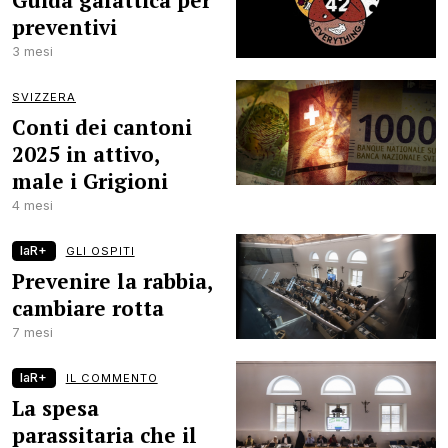
Guida galattica per
preventivi
3 mesi
SVIZZERA
Conti dei cantoni
2025 in attivo,
male i Grigioni
4 mesi
laR+
GLI OSPITI
Prevenire la rabbia,
cambiare rotta
7 mesi
laR+
IL COMMENTO
La spesa
parassitaria che il