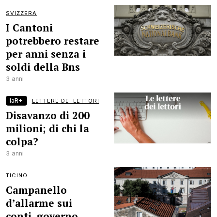
SVIZZERA
I Cantoni
potrebbero restare
per anni senza i
soldi della Bns
3 anni
laR+
LETTERE DEI LETTORI
Disavanzo di 200
milioni; di chi la
colpa?
3 anni
TICINO
Campanello
d’allarme sui
conti, governo