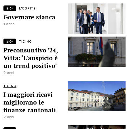
laR+
L’OSPITE
Governare stanca
1 anno
laR+
TICINO
Preconsuntivo '24,
Vitta: ‘L'auspicio è
un trend positivo’
2 anni
TICINO
I maggiori ricavi
migliorano le
finanze cantonali
2 anni