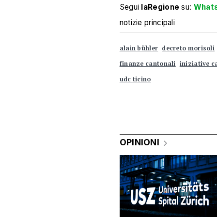
Segui
laRegione
su:
What
notizie principali
alain bühler
decreto morisoli
finanze cantonali
iniziative 
udc ticino
OPINIONI