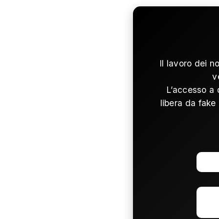
Il lavoro dei n
v
L’accesso a 
libera da fake 