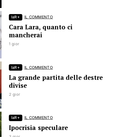
laR+
IL COMMENTO
Cara Lara, quanto ci
mancherai
1 gior
laR+
IL COMMENTO
La grande partita delle destre
divise
2 gior
laR+
IL COMMENTO
Ipocrisia speculare
3 gior