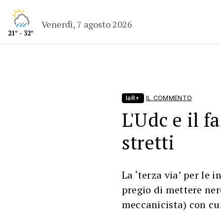
Venerdì, 7 agosto 2026
21° - 32°
laR+
IL COMMENTO
L'Udc e il f
stretti
La ‘terza via’ per le i
pregio di mettere ner
meccanicista) con cu