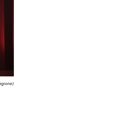
egione)