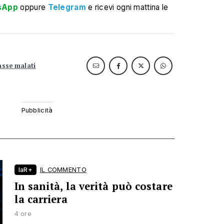
sApp
oppure
Telegram
e ricevi ogni mattina le
casse malati
laR+
IL COMMENTO
In sanità, la verità può costare
la carriera
4 ore