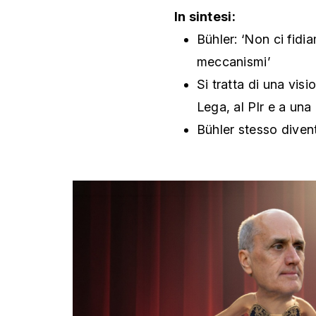
In sintesi:
Bühler: ‘Non ci fidi
meccanismi’
Si tratta di una vis
Lega, al Plr e a una
Bühler stesso diven