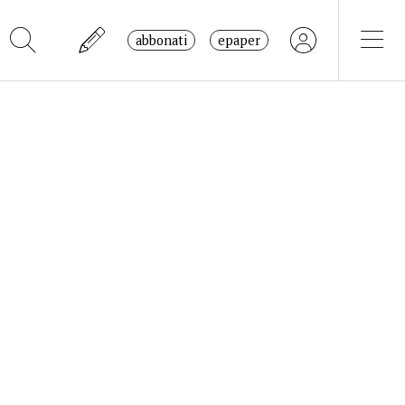
abbonati
epaper