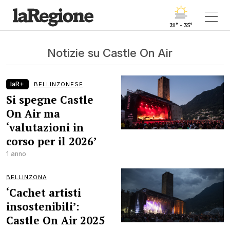
21° - 35°
Notizie su Castle On Air
laR+
BELLINZONESE
Si spegne Castle
On Air ma
‘valutazioni in
corso per il 2026’
1 anno
BELLINZONA
‘Cachet artisti
insostenibili’:
Castle On Air 2025