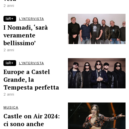
2 anni
laR+
L’INTERVISTA
I Nomadi, ‘sarà
veramente
bellissimo’
2 anni
laR+
L’INTERVISTA
Europe a Castel
Grande, la
Tempesta perfetta
2 anni
MUSICA
Castle on Air 2024:
ci sono anche