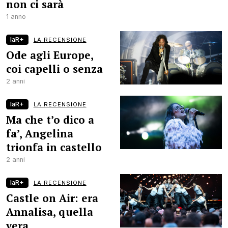
non ci sarà
1 anno
laR+
LA RECENSIONE
Ode agli Europe,
coi capelli o senza
2 anni
laR+
LA RECENSIONE
Ma che t’o dico a
fa’, Angelina
trionfa in castello
2 anni
laR+
LA RECENSIONE
Castle on Air: era
Annalisa, quella
vera