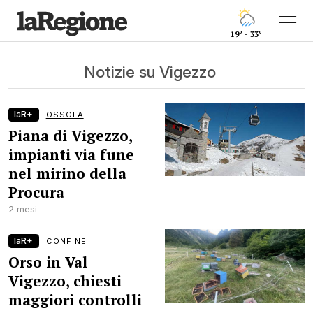
19° - 33°
Notizie su Vigezzo
laR+
OSSOLA
Piana di Vigezzo,
impianti via fune
nel mirino della
Procura
2 mesi
laR+
CONFINE
Orso in Val
Vigezzo, chiesti
maggiori controlli