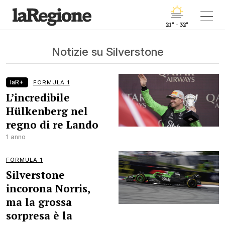
21° - 32°
Notizie su Silverstone
laR+
FORMULA 1
L’incredibile
Hülkenberg nel
regno di re Lando
1 anno
FORMULA 1
Silverstone
incorona Norris,
ma la grossa
sorpresa è la