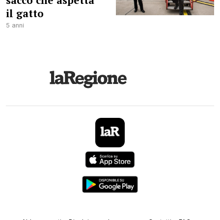
sacco che aspetta
il gatto
5 anni