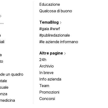
Educazione
Tomb
Qualcosa di buono
Fumet
Vigne
e
TemaBlog
Scrivi
imenti
#gaia #wwf
a
#publiredazionale
ali
#le aziende informano
Altre pagine
a
24h
to
Archivio
In breve
de un quadro
Info azienda
tale
Team
suale
Promozioni
enza
Concorsi
medicina