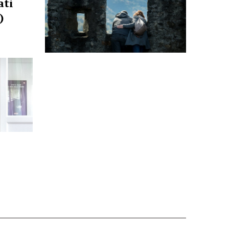
ati
)