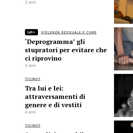
3 anni
laR+
VIOLENZA SESSUALE E CURE
‘Deprogramma’ gli
stupratori per evitare che
ci riprovino
4 anni
TICINO7
Tra lui e lei:
attraversamenti di
genere e di vestiti
4 anni
TICINO7