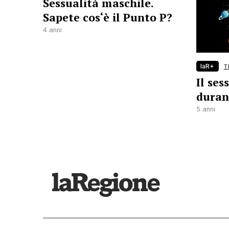
Sessualità maschile.
Sapete cos‘è il Punto P?
4 anni
laR+
T
Il ses
duran
5 anni