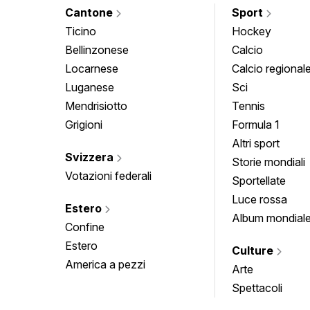
Cantone
Sport
Ticino
Hockey
Bellinzonese
Calcio
Locarnese
Calcio regional
Luganese
Sci
Mendrisiotto
Tennis
Grigioni
Formula 1
Altri sport
Svizzera
Storie mondiali
Votazioni federali
Sportellate
Luce rossa
Estero
Album mondial
Confine
Estero
Culture
America a pezzi
Arte
Spettacoli