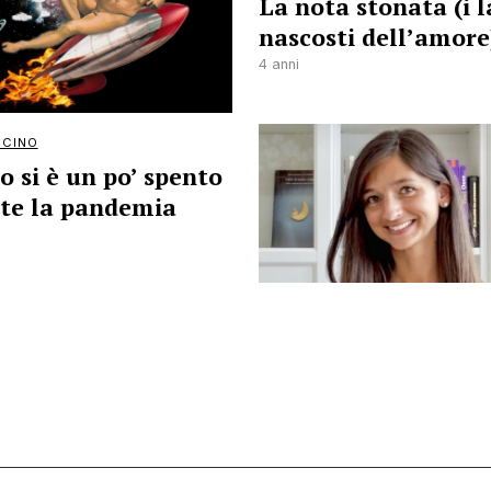
La nota stonata (i l
nascosti dell’amore
4 anni
ICINO
so si è un po’ spento
te la pandemia