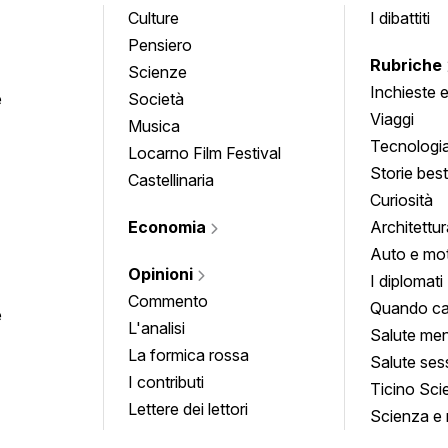
Culture
I dibattiti
Pensiero
Rubriche
Scienze
Inchieste 
e
Società
approfond
Viaggi
Musica
Tecnologi
Locarno Film Festival
Storie besti
Castellinaria
Curiosità
Economia
Architettur
Auto e mo
Opinioni
I diplomati
Commento
Quando ca
e
L'analisi
Salute men
La formica rossa
Salute ses
I contributi
Ticino Sci
Lettere dei lettori
Scienza e 