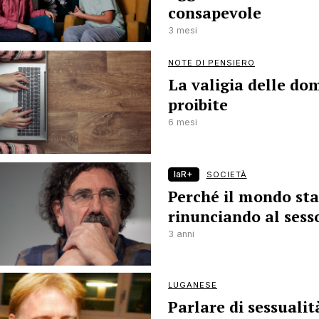
consapevole
3 mesi
NOTE DI PENSIERO
La valigia delle d
proibite
6 mesi
laR+
SOCIETÀ
Perché il mondo sta
rinunciando al sess
3 anni
LUGANESE
Parlare di sessualit