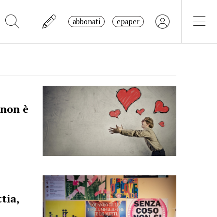
abbonati
epaper
 non è
tia,