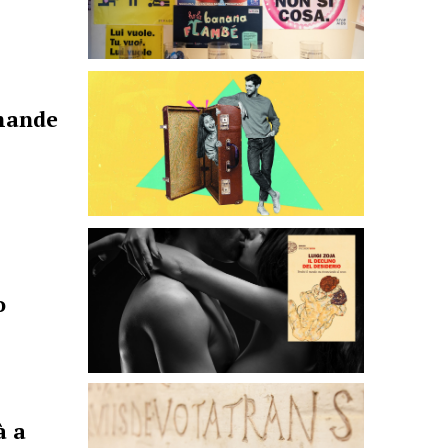
omande
o
à a