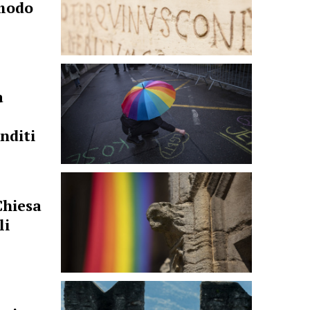
 modo
a
anditi
Chiesa
li