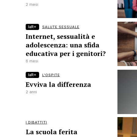
2 mesi
laR+
SALUTE SESSUALE
Internet, sessualità e
adolescenza: una sfida
educativa per i genitori?
6 mesi
laR+
L'OSPITE
Evviva la differenza
2 anni
I DIBATTITI
La scuola ferita