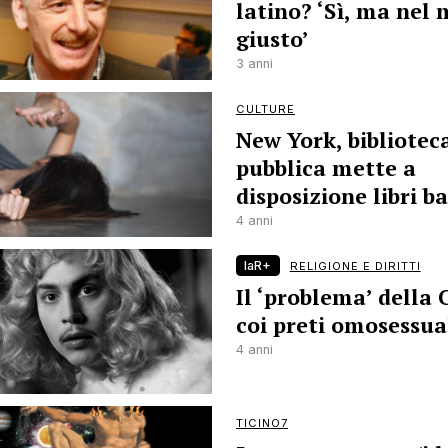
latino? ‘Sì, ma nel
giusto’
3 anni
CULTURE
New York, bibliotec
pubblica mette a
disposizione libri b
4 anni
laR+
RELIGIONE E DIRITTI
Il ‘problema’ della 
coi preti omosessua
4 anni
TICINO7