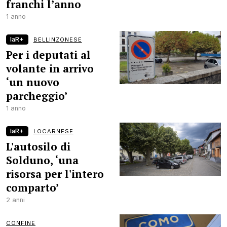
franchi l’anno
1 anno
laR+
BELLINZONESE
Per i deputati al
volante in arrivo
‘un nuovo
parcheggio’
1 anno
laR+
LOCARNESE
L'autosilo di
Solduno, ‘una
risorsa per l'intero
comparto’
2 anni
CONFINE