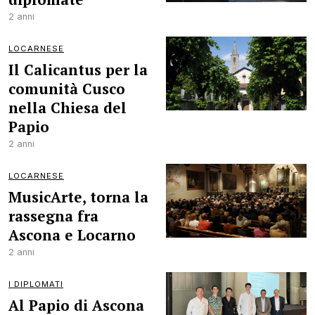
2 anni
LOCARNESE
Il Calicantus per la
comunità Cusco
nella Chiesa del
Papio
2 anni
LOCARNESE
MusicArte, torna la
rassegna fra
Ascona e Locarno
2 anni
I DIPLOMATI
Al Papio di Ascona