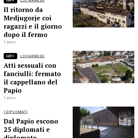
laR+
LOCARNESE
Il ritorno da
Medjugorje coi
ragazzi e il giorno
dopo il fermo
1 anno
laR+
LOCARNESE
Atti sessuali con
fanciulli: fermato
il cappellano del
Papio
1 anno
I DIPLOMATI
Dal Papio escono
25 diplomati e
diplomate