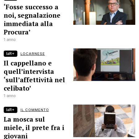
‘Fosse successo a
noi, segnalazione
immediata alla
Procura’
1 anno
laR+
LOCARNESE
Il cappellano e
quell’intervista
‘sull’affettività nel
celibato’
1 anno
laR+
IL COMMENTO
La mosca sul
miele, il prete fra i
giovani