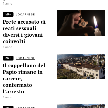
1 anno
laR+
LOCARNESE
Prete accusato di
reati sessuali:
diversi i giovani
coinvolti
1 anno
laR+
LOCARNESE
Il cappellano del
Papio rimane in
carcere,
confermato
l’arresto
1 anno