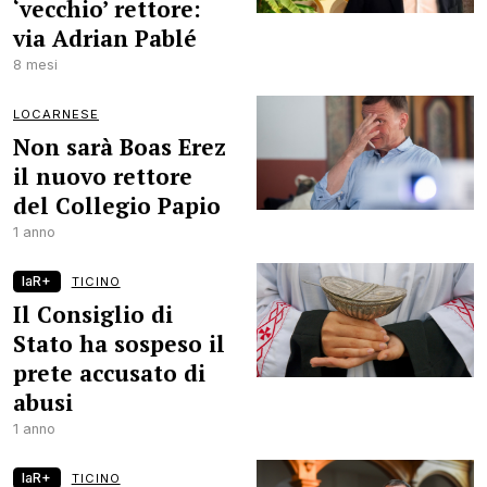
‘vecchio’ rettore:
via Adrian Pablé
8 mesi
LOCARNESE
Non sarà Boas Erez
il nuovo rettore
del Collegio Papio
1 anno
laR+
TICINO
Il Consiglio di
Stato ha sospeso il
prete accusato di
abusi
1 anno
laR+
TICINO