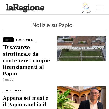
17° - 32°
Notizie su Papio
laR+
LOCARNESE
‘Disavanzo
strutturale da
contenere’: cinque
licenziamenti al
Papio
1 mese
LOCARNESE
Appena sei mesi e
il Papio cambia il