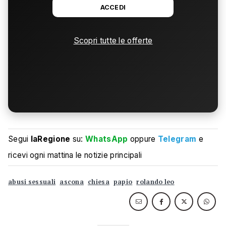
ACCEDI
Scopri tutte le offerte
Segui
laRegione
su:
WhatsApp
oppure
Telegram
e
ricevi ogni mattina le notizie principali
abusi sessuali
ascona
chiesa
papio
rolando leo