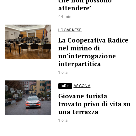
che non possono
attendere’
44 min
LOCARNESE
La Cooperativa Radice
nel mirino di
un'interrogazione
interpartitica
1 ora
laR+
ASCONA
Giovane turista
trovato privo di vita su
una terrazza
1 ora