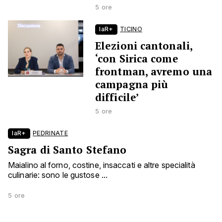
5 ore
laR+
TICINO
Elezioni cantonali,
‘con Sirica come
frontman, avremo una
campagna più
difficile’
5 ore
laR+
PEDRINATE
Sagra di Santo Stefano
Maialino al forno, costine, insaccati e altre specialità
culinarie: sono le gustose ...
5 ore