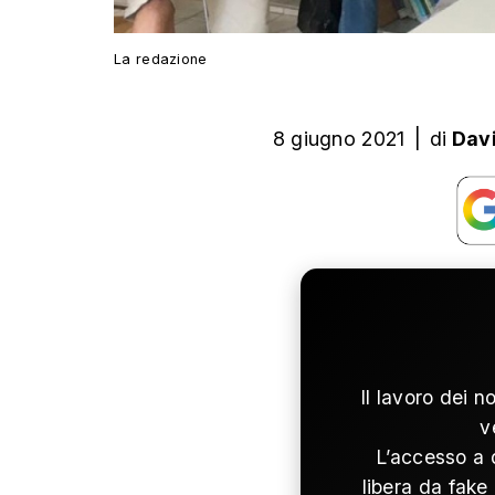
La redazione
8 giugno 2021
|
di
Dav
Il lavoro dei n
v
L’accesso a 
libera da fake 