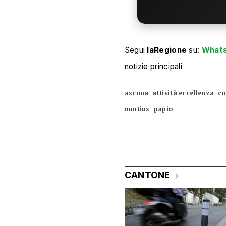
Segui
laRegione
su:
What
notizie principali
ascona
attività eccellenza
co
nuntius
papio
CANTONE