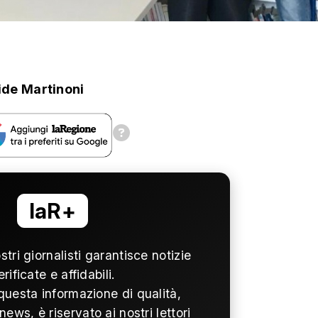
ide Martinoni
laR+
ostri giornalisti garantisce notizie
erificate e affidabili.
questa informazione di qualità,
news, è riservato ai nostri lettori