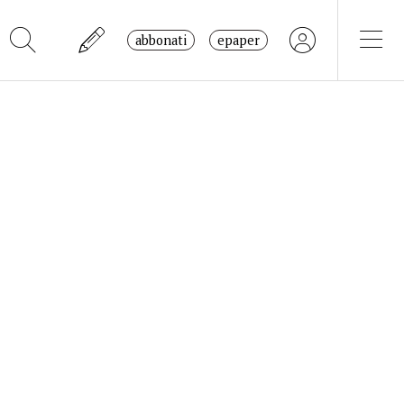
abbonati
epaper