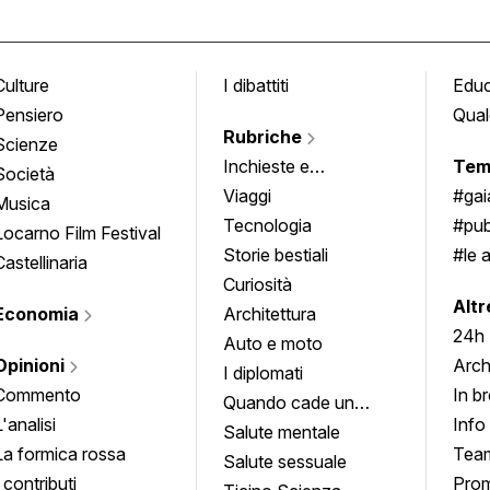
Culture
I dibattiti
Edu
Pensiero
Qual
Rubriche
Scienze
Inchieste e
Tem
Società
approfondimenti
Viaggi
#ga
Musica
Tecnologia
#pub
Locarno Film Festival
Storie bestiali
#le 
Castellinaria
Curiosità
info
Altr
Economia
Architettura
24h
Auto e moto
Opinioni
Arch
I diplomati
Commento
In b
Quando cade un
L'analisi
Info
quadro
Salute mentale
La formica rossa
Tea
Salute sessuale
I contributi
Prom