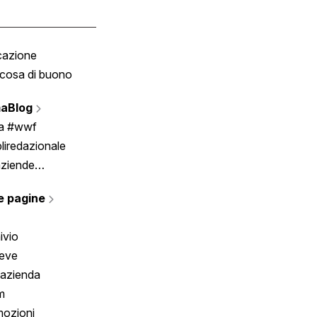
cazione
Tombola
cosa di buono
Fumetto
Vignette
aBlog
Scrivici
ia #wwf
liredazionale
aziende
rmano
e pagine
ivio
reve
 azienda
m
ozioni