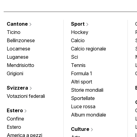
Cantone
Sport
Ticino
Hockey
Bellinzonese
Calcio
Locarnese
Calcio regionale
Luganese
Sci
Mendrisiotto
Tennis
Grigioni
Formula 1
Altri sport
Svizzera
Storie mondiali
Votazioni federali
Sportellate
Luce rossa
Estero
Album mondiale
Confine
Estero
Culture
America a pezzi