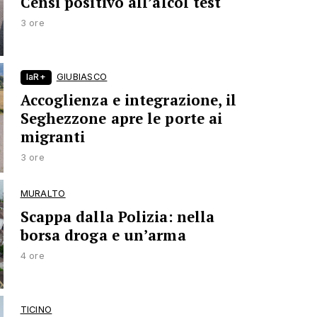
Censi positivo all’alcol test
3 ore
laR+
GIUBIASCO
Accoglienza e integrazione, il
Seghezzone apre le porte ai
migranti
3 ore
MURALTO
Scappa dalla Polizia: nella
borsa droga e un’arma
4 ore
TICINO