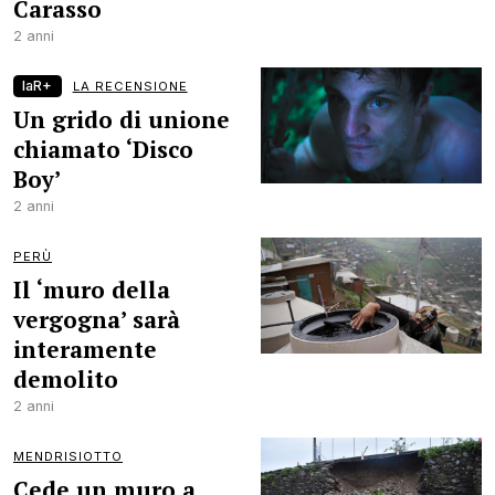
Carasso
2 anni
laR+
LA RECENSIONE
Un grido di unione
chiamato ‘Disco
Boy’
2 anni
PERÙ
Il ‘muro della
vergogna’ sarà
interamente
demolito
2 anni
MENDRISIOTTO
Cede un muro a