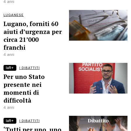
4 anni
LUGANESE
Lugano, forniti 60
aiuti d’urgenza per
circa 21’000
franchi
4 anni
laR+
I DIBATTITI
Per uno Stato
presente nei
momenti di
difficoltà
4 anni
laR+
I DIBATTITI
‘Tutti per uno, uno