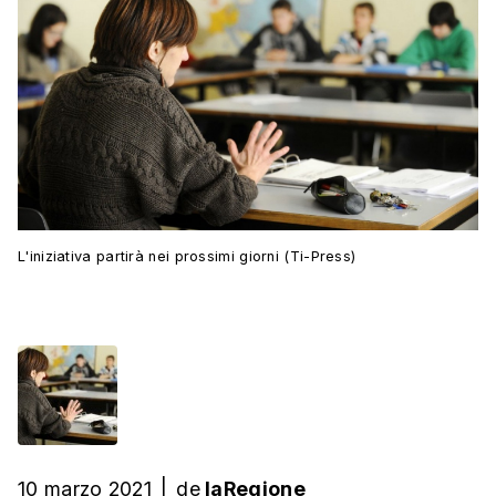
L'iniziativa partirà nei prossimi giorni (Ti-Press)
10 marzo 2021
|
de
laRegione