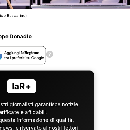
rico Buscarino)
ppe Donadio
laR+
ostri giornalisti garantisce notizie
erificate e affidabili.
questa informazione di qualità,
news, è riservato ai nostri lettori