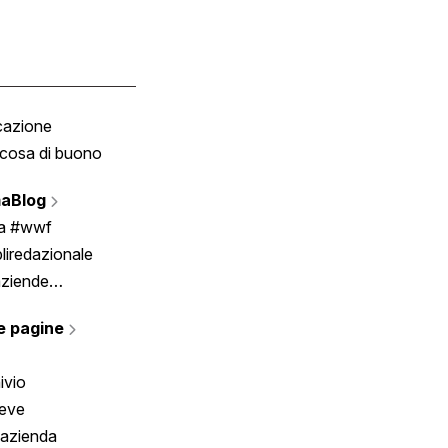
cazione
Tombola
cosa di buono
Fumetto
Vignette
aBlog
Scrivici
ia #wwf
liredazionale
aziende
rmano
e pagine
ivio
reve
 azienda