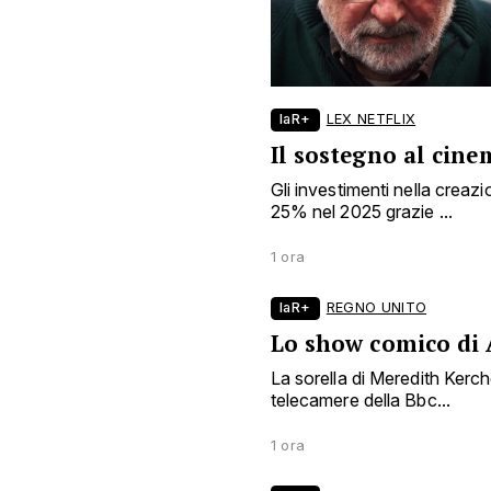
laR+
LEX NETFLIX
Il sostegno al cin
Gli investimenti nella crea
25% nel 2025 grazie ...
1 ora
laR+
REGNO UNITO
Lo show comico di
La sorella di Meredith Kerch
telecamere della Bbc...
1 ora