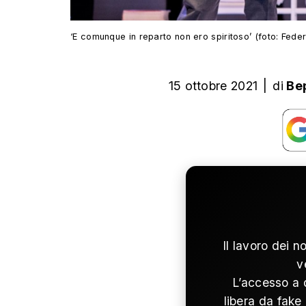
‘E comunque in reparto non ero spiritoso’ (foto: Fede
15 ottobre 2021
|
di
Be
Il lavoro dei n
v
L’accesso a 
libera da fake 