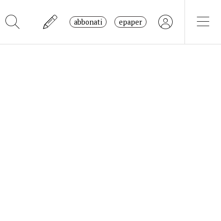
abbonati
epaper