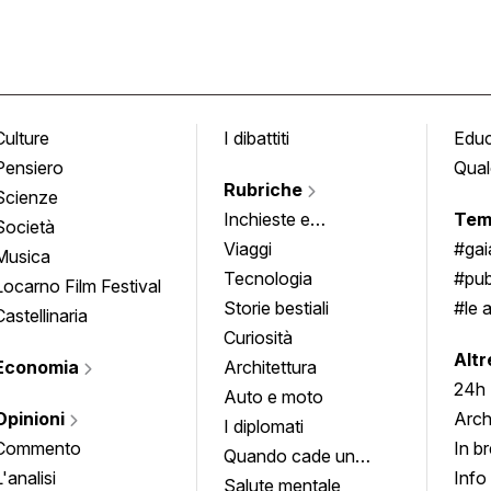
Culture
I dibattiti
Edu
Pensiero
Qual
Rubriche
Scienze
Inchieste e
Tem
Società
approfondimenti
Viaggi
#ga
Musica
Tecnologia
#pub
Locarno Film Festival
Storie bestiali
#le 
Castellinaria
Curiosità
info
Altr
Economia
Architettura
24h
Auto e moto
Opinioni
Arch
I diplomati
Commento
In b
Quando cade un
L'analisi
Info
quadro
Salute mentale