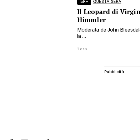
laR+
QUESTA SERA
Il Leopard di Virgin
Himmler
Moderata da John Bleasdale
la ...
1 ora