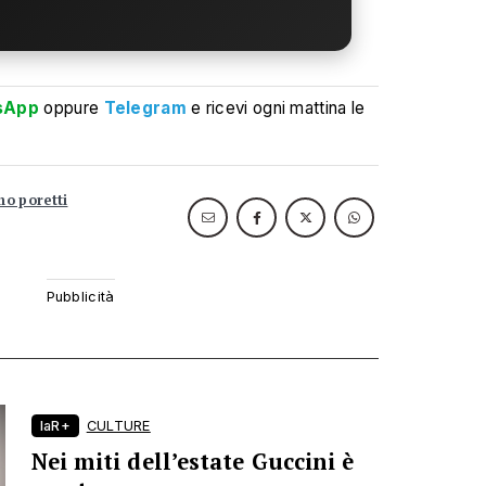
sApp
oppure
Telegram
e ricevi ogni mattina le
o poretti
laR+
CULTURE
Nei miti dell’estate Guccini è