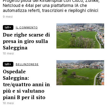
Progetto pilota del Kinderspital con Cisco, Zühlke,
Netcloud e 44ai per una piattaforma IA che
automatizza referti, trascrizioni e riepiloghi clinici
9 mesi
laR+
IL COMMENTO
Due righe scarse di
presa in giro sulla
Saleggina
10 mesi
laR+
BELLINZONESE
Ospedale
Saleggina:
tre/quattro anni in
più e si valutano
piani B per il sito
10 mesi