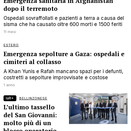
Emergenza sanitaria in Afghanistan
dopo il terremoto
Ospedali sovraffollati e pazienti a terra a causa del
sisma che ha causato oltre 600 morti e 1500 feriti
11 mesi
ESTERO
Emergenza sepolture a Gaza: ospedali e
cimiteri al collasso
A Khan Yunis e Rafah mancano spazi per i defunti,
costretti a sepolture improvvisate e costose
1 anno
laR+
BELLINZONESE
L’ultimo tassello
del San Giovanni:
molto più di un
blocco operatorio