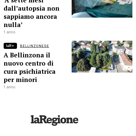
‘A sette mesi
dall’autopsia non
sappiamo ancora
nulla’
1 anno
laR+
BELLINZONESE
A Bellinzona il
nuovo centro di
cura psichiatrica
per minori
1 anno