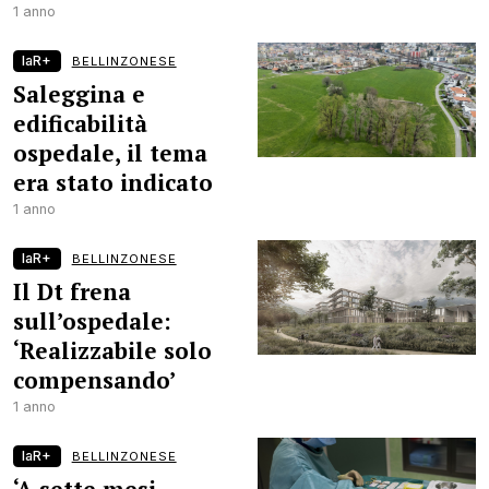
1 anno
laR+
BELLINZONESE
Saleggina e
edificabilità
ospedale, il tema
era stato indicato
1 anno
laR+
BELLINZONESE
Il Dt frena
sull’ospedale:
‘Realizzabile solo
compensando’
1 anno
laR+
BELLINZONESE