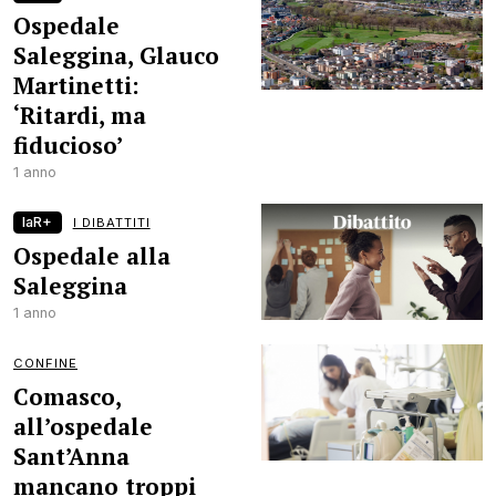
Ospedale
Saleggina, Glauco
Martinetti:
‘Ritardi, ma
fiducioso’
1 anno
laR+
I DIBATTITI
Ospedale alla
Saleggina
1 anno
CONFINE
Comasco,
all’ospedale
Sant’Anna
mancano troppi