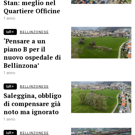
Stan: meglio nel
Quartiere Officine
1 anno
laR+
BELLINZONESE
‘Pensare a un
piano B per il
nuovo ospedale di
Bellinzona’
1 anno
laR+
BELLINZONESE
Saleggina, obbligo
di compensare già
noto ma ignorato
1 anno
laR+
BELLINZONESE