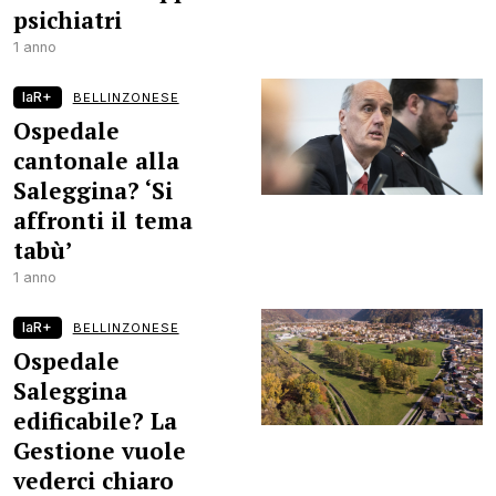
psichiatri
1 anno
laR+
BELLINZONESE
Ospedale
cantonale alla
Saleggina? ‘Si
affronti il tema
tabù’
1 anno
laR+
BELLINZONESE
Ospedale
Saleggina
edificabile? La
Gestione vuole
vederci chiaro