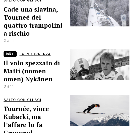
SALTO CON GLI SCI
Cade una slavina,
Tourneé dei
quattro trampolini
a rischio
2 anni
laR+
LA RICORRENZA
Il volo spezzato di
Matti (nomen
omen) Nykänen
3 anni
SALTO CON GLI SCI
Tournée, vince
Kubacki, ma
l’affare lo fa
Granerud