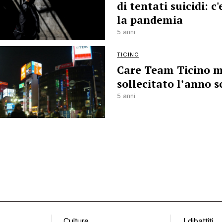
di tentati suicidi: c
la pandemia
5 anni
TICINO
Care Team Ticino m
sollecitato l’anno s
5 anni
Culture
I dibattiti