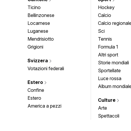
Ticino
Hockey
Bellinzonese
Calcio
Locarnese
Calcio regional
Luganese
Sci
Mendrisiotto
Tennis
Grigioni
Formula 1
Altri sport
Svizzera
Storie mondiali
Votazioni federali
Sportellate
Luce rossa
Estero
Album mondial
Confine
Estero
Culture
America a pezzi
Arte
Spettacoli