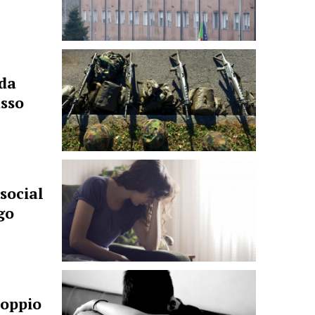
da
asso
 social
go
doppio