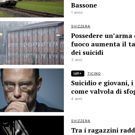
Bassone
1 anno
SVIZZERA
Possedere un’arma 
fuoco aumenta il t
dei suicidi
3 anni
laR+
TICINO
Suicidio e giovani, i
come valvola di sfo
4 anni
SVIZZERA
Tra i ragazzini rad