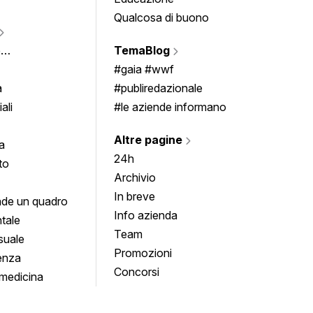
Qualcosa di buono
Fumet
Vigne
e
TemaBlog
Scrivi
imenti
#gaia #wwf
a
#publiredazionale
ali
#le aziende informano
Altre pagine
a
24h
to
Archivio
In breve
de un quadro
Info azienda
tale
Team
suale
Promozioni
enza
Concorsi
medicina