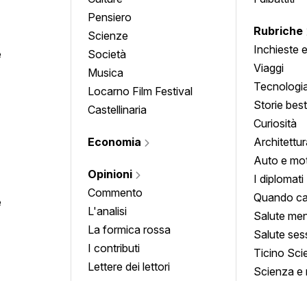
Pensiero
Rubriche
Scienze
Inchieste 
e
Società
approfond
Viaggi
Musica
Tecnologi
Locarno Film Festival
Storie besti
Castellinaria
Curiosità
Economia
Architettur
Auto e mo
Opinioni
I diplomati
Commento
Quando ca
e
L'analisi
Salute men
La formica rossa
Salute ses
I contributi
Ticino Sci
Lettere dei lettori
Scienza e 