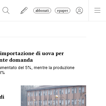
abbonati
epaper
'importazione di uova per
cente domanda
aumentato del 5%, mentre la produzione
,8%
di