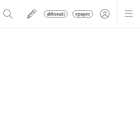
abbonati
epaper