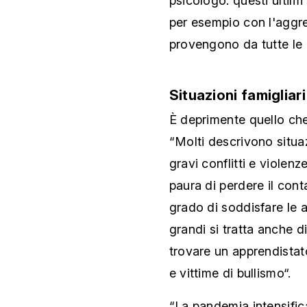
psicologo: questi ultimi
per esempio con l'aggres
provengono da tutte le c
Situazioni famigliari 
È deprimente quello che
“Molti descrivono situazi
gravi conflitti e violen
paura di perdere il cont
grado di soddisfare le al
grandi si tratta anche d
trovare un apprendistat
e vittime di bullismo“.
“La pandemia intensifica