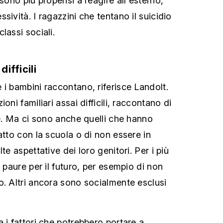
 sono più propensi a reagire all'esterno,
sività. I ragazzini che tentano il suicidio
lassi sociali.
difficili
 i bambini raccontano, riferisce Landolt.
oni familiari assai difficili, raccontano di
ze. Ma ci sono anche quelli che hanno
atto con la scuola o di non essere in
te aspettative dei loro genitori. Per i più
i paure per il futuro, per esempio di non
o. Altri ancora sono socialmente esclusi
 i fattori che potrebbero portare a