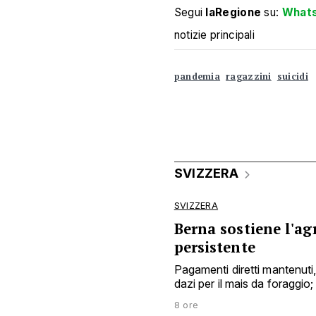
Segui
laRegione
su:
What
notizie principali
pandemia
ragazzini
suicidi
SVIZZERA
SVIZZERA
Berna sostiene l'agr
persistente
Pagamenti diretti mantenuti, a
dazi per il mais da foraggio; 
8 ore