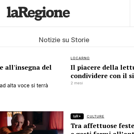
Notizie su Storie
LOCARNO
e all'insegna del
Il piacere della let
condividere con il 
2 mesi
ad alta voce si terrà
laR+
CULTURE
Tra affettuose feste