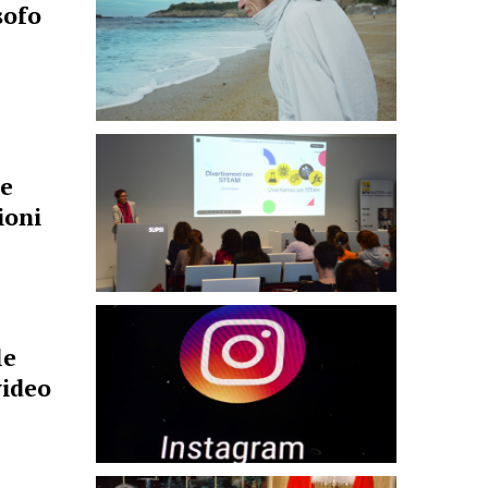
sofo
le
ioni
le
video