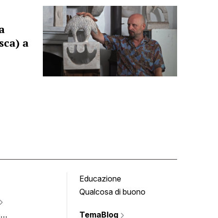
a
sca) a
Educazione
Tomb
Qualcosa di buono
Fumet
Vigne
e
TemaBlog
Scrivi