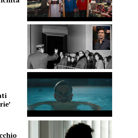
tichità
ti
rie’
occhio