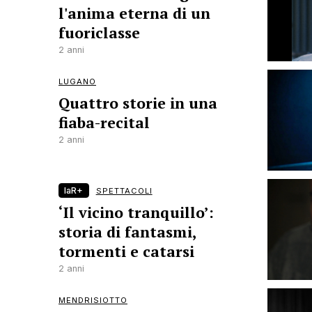
l'anima eterna di un
fuoriclasse
2 anni
LUGANO
Quattro storie in una
fiaba-recital
2 anni
laR+
SPETTACOLI
‘Il vicino tranquillo’:
storia di fantasmi,
tormenti e catarsi
2 anni
MENDRISIOTTO