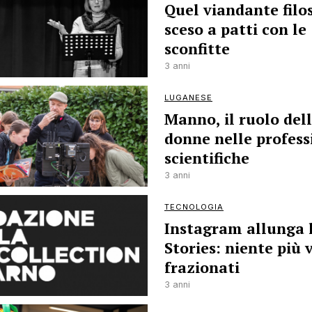
Quel viandante filo
sceso a patti con le
sconfitte
3 anni
LUGANESE
Manno, il ruolo del
donne nelle profess
scientifiche
3 anni
TECNOLOGIA
Instagram allunga 
Stories: niente più 
frazionati
3 anni