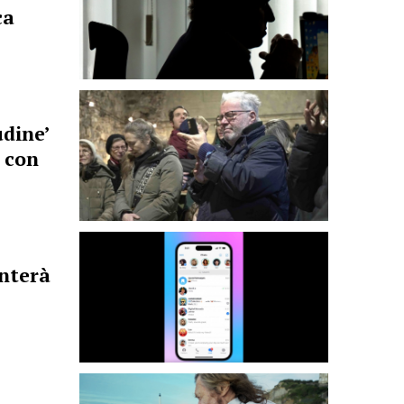
ca
udine’
 con
nterà