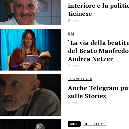
interiore e la politi
ticinese
2 anni
RSI
‘La via della beatit
del Beato Manfredo
Andrea Netzer
2 anni
TECNOLOGIA
Anche Telegram pu
sulle Stories
3 anni
laR+
SPETTACOLI