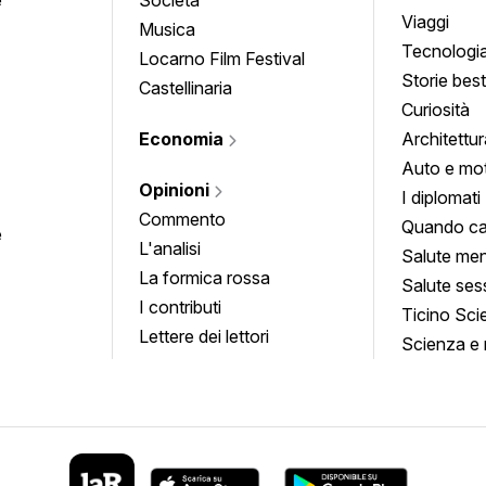
approfond
Viaggi
Musica
Tecnologi
Locarno Film Festival
Storie besti
Castellinaria
Curiosità
Economia
Architettur
Auto e mo
Opinioni
I diplomati
Commento
Quando ca
e
L'analisi
Salute men
La formica rossa
Salute ses
I contributi
Ticino Sci
Lettere dei lettori
Scienza e 