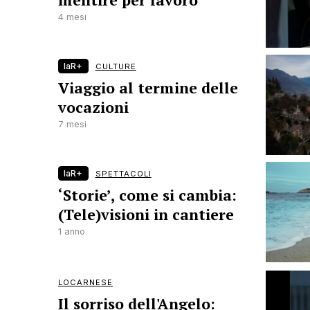
mentire per lavoro
4 mesi
laR+
CULTURE
Viaggio al termine delle
vocazioni
7 mesi
laR+
SPETTACOLI
‘Storie’, come si cambia:
(Tele)visioni in cantiere
1 anno
LOCARNESE
Il sorriso dell'Angelo: