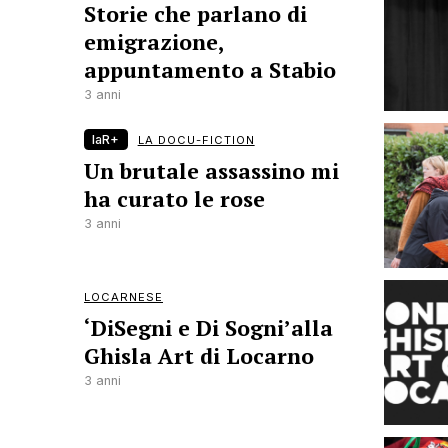
Storie che parlano di
emigrazione,
appuntamento a Stabio
3 anni
laR+
LA DOCU-FICTION
Un brutale assassino mi
ha curato le rose
3 anni
LOCARNESE
‘DiSegni e Di Sogni’alla
Ghisla Art di Locarno
3 anni