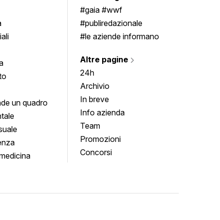
imenti
#gaia #wwf
a
#publiredazionale
ali
#le aziende informano
Altre pagine
a
24h
to
Archivio
In breve
de un quadro
Info azienda
tale
Team
suale
Promozioni
enza
Concorsi
medicina