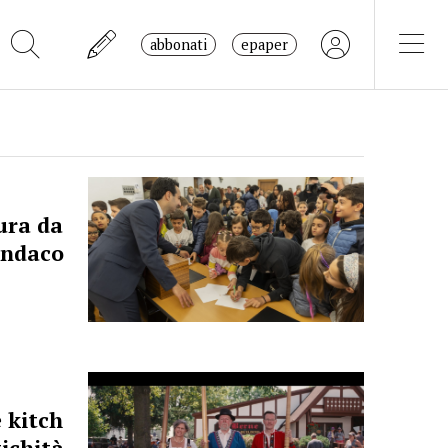
abbonati
epaper
tura da
sindaco
 kitch