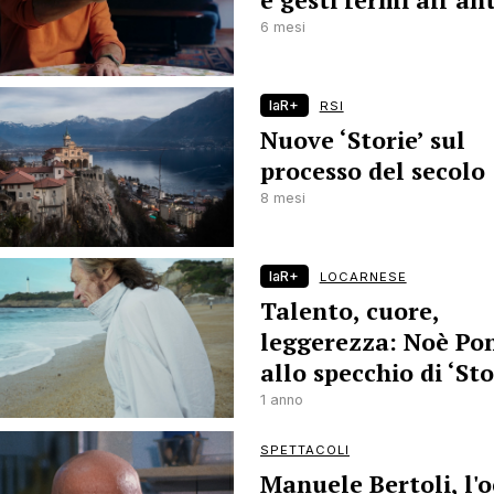
e gesti fermi all’an
6 mesi
laR+
RSI
Nuove ‘Storie’ sul
processo del secolo
8 mesi
laR+
LOCARNESE
Talento, cuore,
leggerezza: Noè Pon
allo specchio di ‘Sto
1 anno
SPETTACOLI
Manuele Bertoli, l'