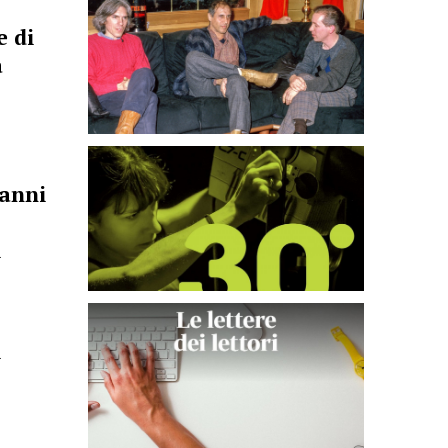
e di
a
’anni
i
i