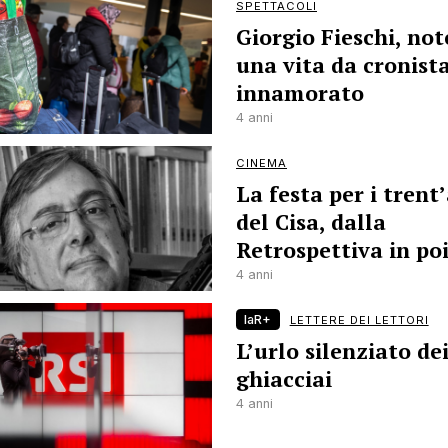
SPETTACOLI
Giorgio Fieschi, not
una vita da cronist
innamorato
4 anni
CINEMA
La festa per i trent
del Cisa, dalla
Retrospettiva in po
4 anni
laR+
LETTERE DEI LETTORI
L’urlo silenziato de
ghiacciai
4 anni