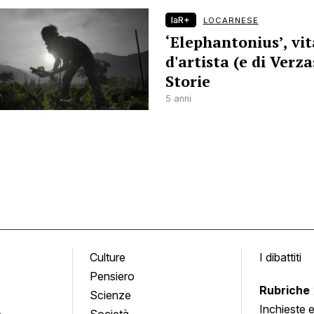
laR+
LOCARNESE
‘Elephantonius’, vit
d'artista (e di Verza
Storie
5 anni
Culture
I dibattiti
Pensiero
Rubriche
Scienze
Inchieste 
e
Società