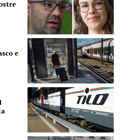
nostre
asco e
1
la