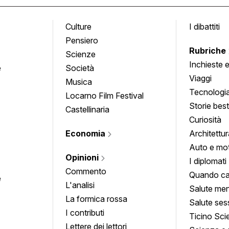
Culture
I dibattiti
Pensiero
Rubriche
Scienze
Inchieste 
e
Società
approfond
Viaggi
Musica
Tecnologi
Locarno Film Festival
Storie besti
Castellinaria
Curiosità
Economia
Architettur
Auto e mo
Opinioni
I diplomati
Commento
Quando ca
e
L'analisi
Salute men
La formica rossa
Salute ses
I contributi
Ticino Sci
Lettere dei lettori