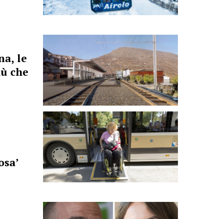
a, le
iù che
osa’