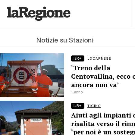
Notizie su Stazioni
laR+
LOCARNESE
‘Treno della
Centovallina, ecco 
ancora non va’
1 anno
laR+
TICINO
Aiuti agli impianti 
risalita verso il rin
‘per noi è un soste