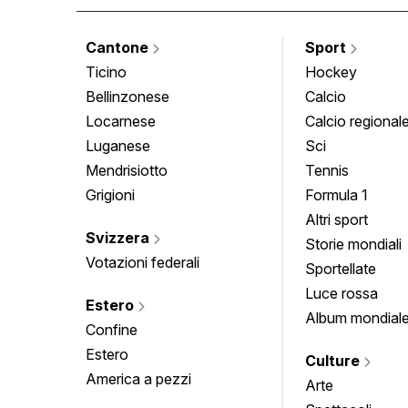
Cantone
Sport
Ticino
Hockey
Bellinzonese
Calcio
Locarnese
Calcio regional
Luganese
Sci
Mendrisiotto
Tennis
Grigioni
Formula 1
Altri sport
Svizzera
Storie mondiali
Votazioni federali
Sportellate
Luce rossa
Estero
Album mondial
Confine
Estero
Culture
America a pezzi
Arte