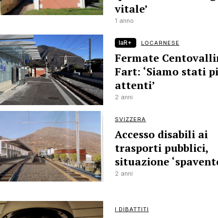
vitale’
1 anno
laR+
LOCARNESE
Fermate Centovallin
Fart: ‘Siamo stati p
attenti’
2 anni
SVIZZERA
Accesso disabili ai
trasporti pubblici,
situazione ‘spavent
2 anni
I DIBATTITI