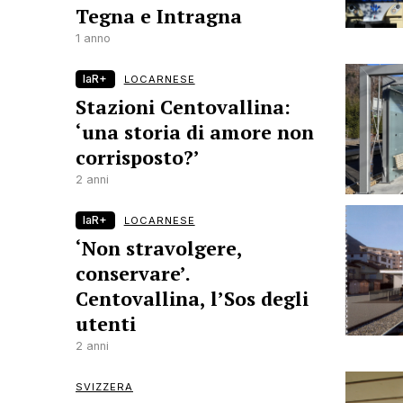
Tegna e Intragna
1 anno
laR+
LOCARNESE
Stazioni Centovallina:
‘una storia di amore non
corrisposto?’
2 anni
laR+
LOCARNESE
‘Non stravolgere,
conservare’.
Centovallina, l’Sos degli
utenti
2 anni
SVIZZERA