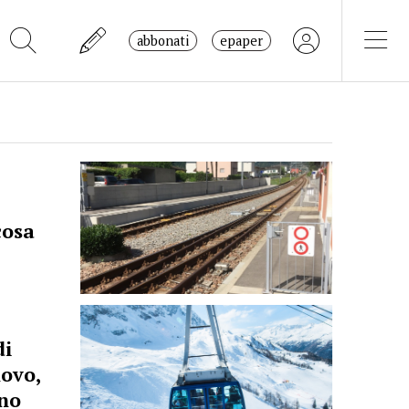
abbonati
epaper
cosa
di
novo,
gno