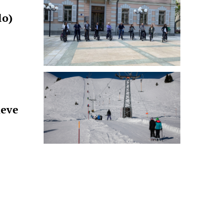
lo)
neve