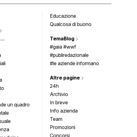
Educazione
Tomb
Qualcosa di buono
Fumet
Vigne
e
TemaBlog
Scrivi
imenti
#gaia #wwf
a
#publiredazionale
ali
#le aziende informano
Altre pagine
a
24h
to
Archivio
In breve
de un quadro
Info azienda
tale
Team
suale
Promozioni
enza
Concorsi