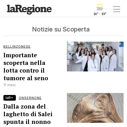
21° - 33°
Notizie su Scoperta
BELLINZONESE
Importante
scoperta nella
lotta contro il
tumore al seno
11 mesi
laR+
ONSERNONE
Dalla zona del
laghetto di Salei
spunta il nonno