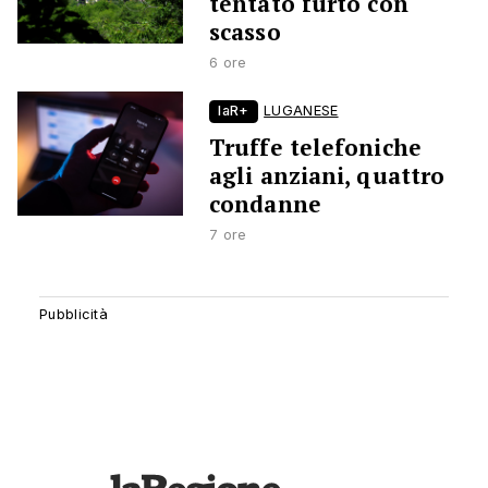
tentato furto con
scasso
6 ore
laR+
LUGANESE
Truffe telefoniche
agli anziani, quattro
condanne
7 ore