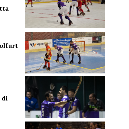
tta
Wolfurt
l
 di