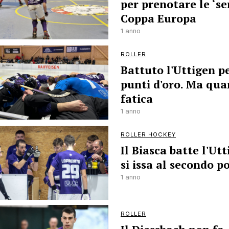
per prenotare le ‘se
Coppa Europa
1 anno
ROLLER
Battuto l'Uttigen pe
punti d'oro. Ma qua
fatica
1 anno
ROLLER HOCKEY
Il Biasca batte l'Utt
si issa al secondo p
1 anno
ROLLER