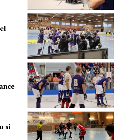
el
hance
o si