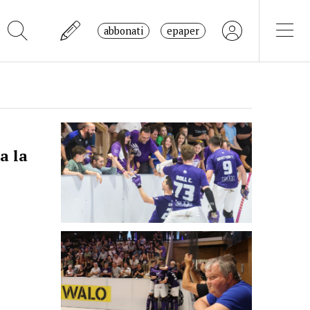
abbonati
epaper
a la