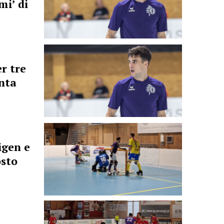
mi’ di
r tre
nta
igen e
osto