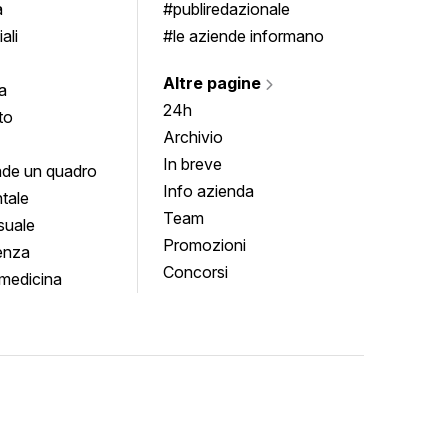
a
#publiredazionale
ali
#le aziende informano
Altre pagine
a
24h
to
Archivio
In breve
de un quadro
Info azienda
tale
Team
suale
Promozioni
enza
Concorsi
medicina