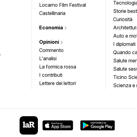
Tecnologi
Locarno Film Festival
Storie besti
Castellinaria
Curiosità
Economia
Architettur
Auto e mo
Opinioni
I diplomati
Commento
Quando ca
e
L'analisi
Salute men
La formica rossa
Salute ses
I contributi
Ticino Sci
Lettere dei lettori
Scienza e 