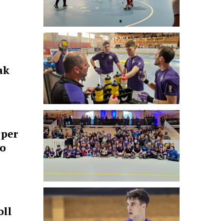
ak
 per
io
oll