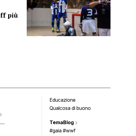
ff più
Educazione
Tomb
Qualcosa di buono
Fumet
Vigne
e
TemaBlog
Scrivi
imenti
#gaia #wwf