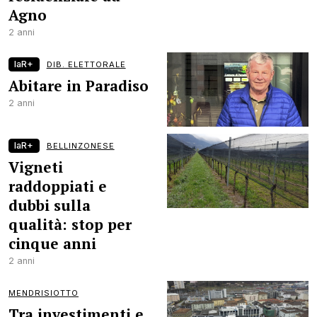
Agno
2 anni
laR+
DIB. ELETTORALE
Abitare in Paradiso
2 anni
laR+
BELLINZONESE
Vigneti
raddoppiati e
dubbi sulla
qualità: stop per
cinque anni
2 anni
MENDRISIOTTO
Tra investimenti e