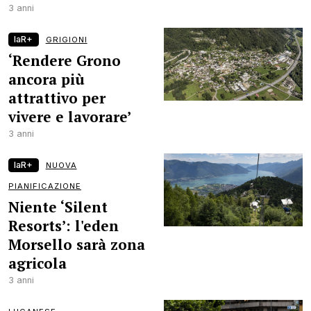
3 anni
laR+
GRIGIONI
‘Rendere Grono
ancora più
attrattivo per
vivere e lavorare’
3 anni
laR+
NUOVA
PIANIFICAZIONE
Niente ‘Silent
Resorts’: l'eden
Morsello sarà zona
agricola
3 anni