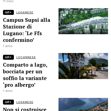
11 mesi
laR+
LUGANESE
Campus Supsi alla
Stazione di
Lugano: ‘Le Ffs
confermino’
1 anno
laR+
LOCARNESE
Comparto a lago,
bocciata per un
soffio la variante
‘pro albergo’
1 anno
laR+
LUGANESE
Non si costruisce