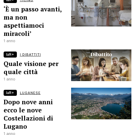
TICINO
‘È un passo avanti,
ma non
aspettiamoci
miracoli’
1 anno
laR+
I DIBATTITI
Quale visione per
quale città
1 anno
laR+
LUGANESE
Dopo nove anni
ecco le nove
Costellazioni di
Lugano
1 anno