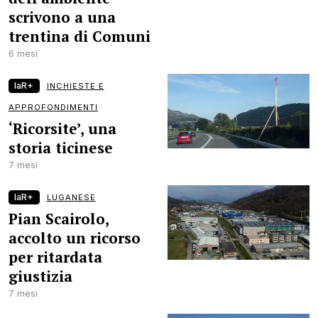
scrivono a una
trentina di Comuni
6 mesi
laR+
INCHIESTE E
APPROFONDIMENTI
‘Ricorsite’, una
storia ticinese
7 mesi
laR+
LUGANESE
Pian Scairolo,
accolto un ricorso
per ritardata
giustizia
7 mesi