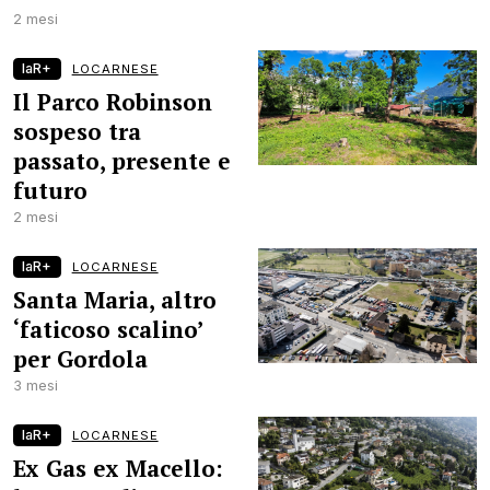
2 mesi
laR+
LOCARNESE
Il Parco Robinson
sospeso tra
passato, presente e
futuro
2 mesi
laR+
LOCARNESE
Santa Maria, altro
‘faticoso scalino’
per Gordola
3 mesi
laR+
LOCARNESE
Ex Gas ex Macello: