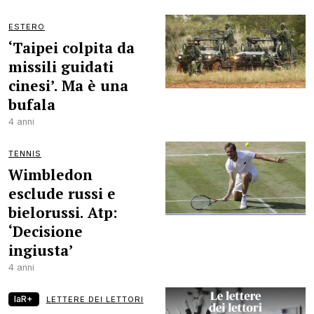
ESTERO
‘Taipei colpita da
missili guidati
cinesi’. Ma è una
bufala
4 anni
TENNIS
Wimbledon
esclude russi e
bielorussi. Atp:
‘Decisione
ingiusta’
4 anni
laR+
LETTERE DEI LETTORI