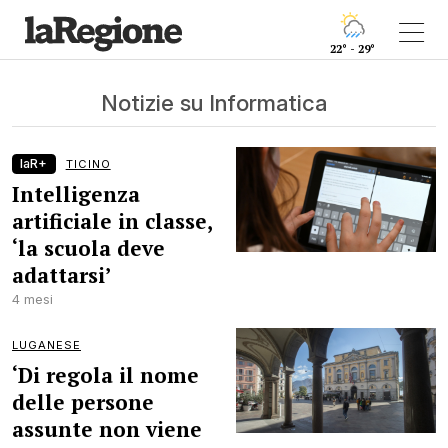
22° - 29°
Notizie su Informatica
laR+
TICINO
Intelligenza
artificiale in classe,
‘la scuola deve
adattarsi’
4 mesi
LUGANESE
‘Di regola il nome
delle persone
assunte non viene