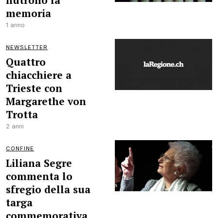
nutrono la
memoria
1 anno
NEWSLETTER
Quattro
chiacchiere a
Trieste con
Margarethe von
Trotta
2 anni
CONFINE
Liliana Segre
commenta lo
sfregio della sua
targa
commemorativa