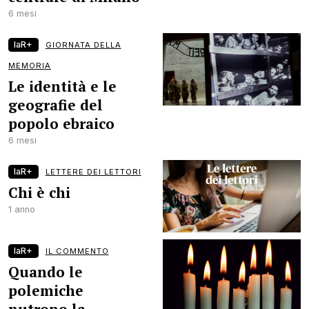
6 mesi
laR+
GIORNATA DELLA
MEMORIA
Le identità e le
geografie del
popolo ebraico
6 mesi
laR+
LETTERE DEI LETTORI
Chi è chi
1 anno
laR+
IL COMMENTO
Quando le
polemiche