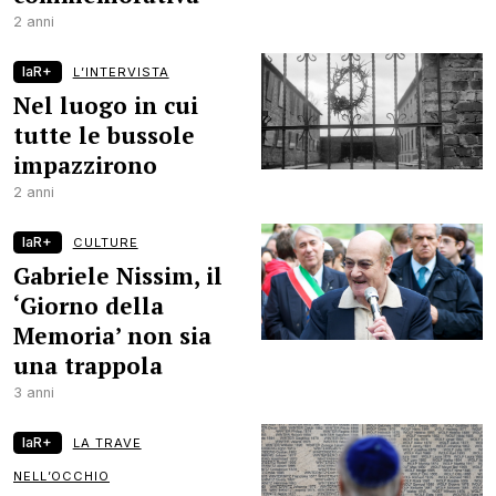
2 anni
laR+
L’INTERVISTA
Nel luogo in cui
tutte le bussole
impazzirono
2 anni
laR+
CULTURE
Gabriele Nissim, il
‘Giorno della
Memoria’ non sia
una trappola
3 anni
laR+
LA TRAVE
NELL’OCCHIO