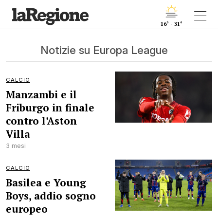
16° - 31°
Notizie su Europa League
CALCIO
Manzambi e il
Friburgo in finale
contro l’Aston
Villa
3 mesi
CALCIO
Basilea e Young
Boys, addio sogno
europeo