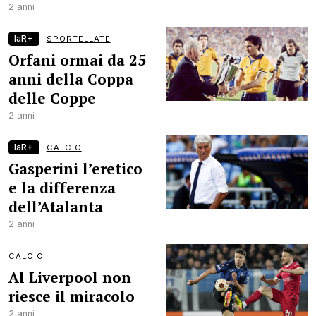
2 anni
laR+
SPORTELLATE
Orfani ormai da 25
anni della Coppa
delle Coppe
2 anni
laR+
CALCIO
Gasperini l’eretico
e la differenza
dell’Atalanta
2 anni
CALCIO
Al Liverpool non
riesce il miracolo
2 anni