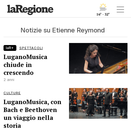
16° - 32°
Notizie su Etienne Reymond
laR+
SPETTACOLI
LuganoMusica
chiude in
crescendo
2 anni
CULTURE
LuganoMusica, con
Bach e Beethoven
un viaggio nella
storia