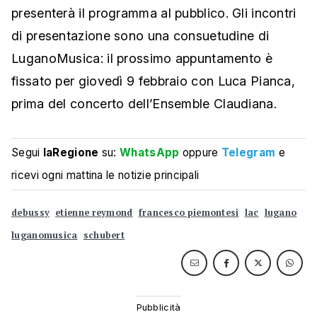
presenterà il programma al pubblico. Gli incontri
di presentazione sono una consuetudine di
LuganoMusica: il prossimo appuntamento è
fissato per giovedì 9 febbraio con Luca Pianca,
prima del concerto dell’Ensemble Claudiana.
Segui
laRegione
su:
WhatsApp
oppure
Telegram
e
ricevi ogni mattina le notizie principali
debussy
etienne reymond
francesco piemontesi
lac
lugano
luganomusica
schubert