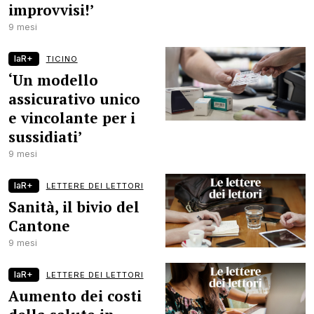
improvvisi!’
9 mesi
laR+
TICINO
‘Un modello
assicurativo unico
e vincolante per i
sussidiati’
9 mesi
laR+
LETTERE DEI LETTORI
Sanità, il bivio del
Cantone
9 mesi
laR+
LETTERE DEI LETTORI
Aumento dei costi