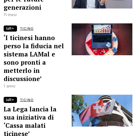
generazioni
11 mesi
laR+
TICINO
‘I ticinesi hanno
perso la fiducia nel
sistema LAMal e
sono pronti a
metterlo in
discussione’
1 anno
laR+
TICINO
La Lega lancia la
sua iniziativa di
‘Cassa malati
ticinese’