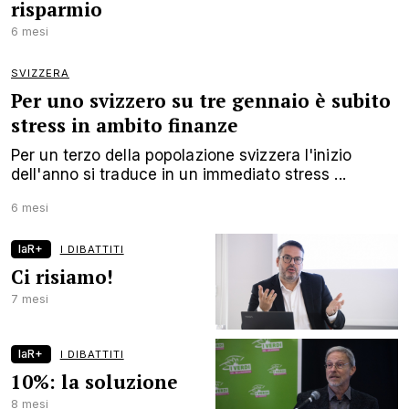
risparmio
6 mesi
SVIZZERA
Per uno svizzero su tre gennaio è subito
stress in ambito finanze
Per un terzo della popolazione svizzera l'inizio
dell'anno si traduce in un immediato stress ...
6 mesi
laR+
I DIBATTITI
Ci risiamo!
7 mesi
laR+
I DIBATTITI
10%: la soluzione
8 mesi