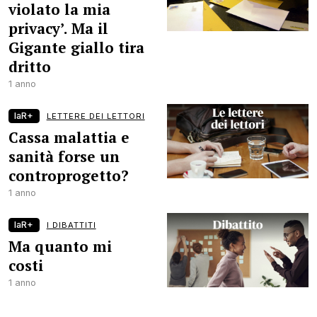
violato la mia
privacy’. Ma il
Gigante giallo tira
dritto
1 anno
laR+
LETTERE DEI LETTORI
Cassa malattia e
sanità forse un
controprogetto?
1 anno
laR+
I DIBATTITI
Ma quanto mi
costi
1 anno