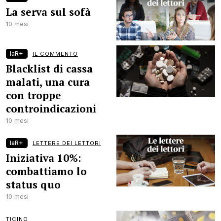
La serva sul sofà
10 mesi
laR+
IL COMMENTO
Blacklist di cassa
malati, una cura
con troppe
controindicazioni
10 mesi
laR+
LETTERE DEI LETTORI
Iniziativa 10%:
combattiamo lo
status quo
10 mesi
TICINO