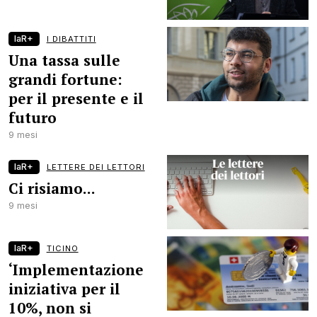
laR+
I DIBATTITI
Una tassa sulle
grandi fortune:
per il presente e il
futuro
9 mesi
laR+
LETTERE DEI LETTORI
Ci risiamo...
9 mesi
laR+
TICINO
‘Implementazione
iniziativa per il
10%, non si