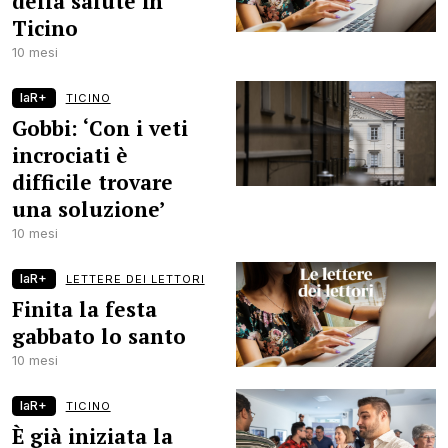
della salute in
Ticino
10 mesi
laR+
TICINO
Gobbi: ‘Con i veti
incrociati è
difficile trovare
una soluzione’
10 mesi
laR+
LETTERE DEI LETTORI
Finita la festa
gabbato lo santo
10 mesi
laR+
TICINO
È già iniziata la