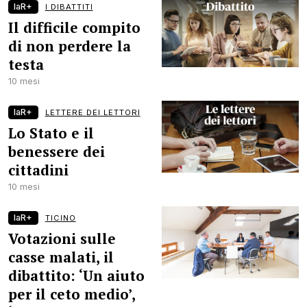
laR+
I DIBATTITI
Il difficile compito
di non perdere la
testa
10 mesi
laR+
LETTERE DEI LETTORI
Lo Stato e il
benessere dei
cittadini
10 mesi
laR+
TICINO
Votazioni sulle
casse malati, il
dibattito: ‘Un aiuto
per il ceto medio’,