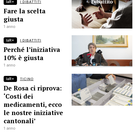
laR+
I DIBATTITI
Fare la scelta
giusta
1 anno
laR+
I DIBATTITI
Perché l’iniziativa
10% è giusta
1 anno
laR+
TICINO
De Rosa ci riprova:
‘Costi dei
medicamenti, ecco
le nostre iniziative
cantonali’
1 anno