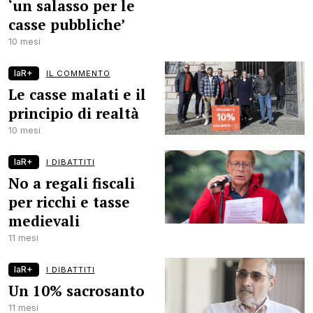
‘un salasso per le
casse pubbliche’
10 mesi
laR+
IL COMMENTO
Le casse malati e il
principio di realtà
10 mesi
laR+
I DIBATTITI
No a regali fiscali
per ricchi e tasse
medievali
11 mesi
laR+
I DIBATTITI
Un 10% sacrosanto
11 mesi