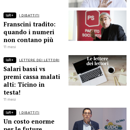
laR+
I DIBATTITI
Franscini tradito:
quando i numeri
non contano più
11 mesi
laR+
LETTERE DEI LETTORI
Salari bassi vs
premi cassa malati
alti: Ticino in
testa!
11 mesi
laR+
I DIBATTITI
Un costo enorme
per le future