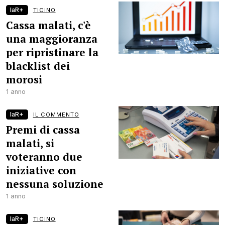
laR+
TICINO
Cassa malati, c'è
una maggioranza
per ripristinare la
blacklist dei
morosi
1 anno
laR+
IL COMMENTO
Premi di cassa
malati, si
voteranno due
iniziative con
nessuna soluzione
1 anno
laR+
TICINO