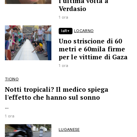
l'ultima volta a
Verdasio
1 ora
laR+
LOCARNO
Uno striscione di 60
metri e 60mila firme
per le vittime di Gaza
1 ora
TICINO
Notti tropicali? Il medico spiega
l'effetto che hanno sul sonno
...
1 ora
LUGANESE