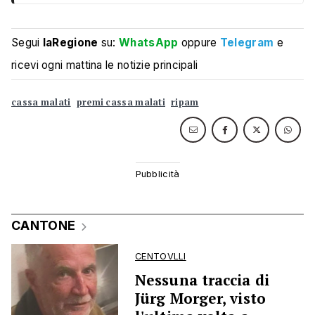
Segui
laRegione
su:
WhatsApp
oppure
Telegram
e
ricevi ogni mattina le notizie principali
cassa malati
premi cassa malati
ripam
CANTONE
CENTOVLLI
Nessuna traccia di
Jürg Morger, visto