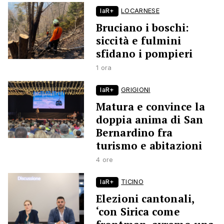
laR+
LOCARNESE
Bruciano i boschi:
siccità e fulmini
sfidano i pompieri
1 ora
laR+
GRIGIONI
Matura e convince la
doppia anima di San
Bernardino fra
turismo e abitazioni
4 ore
laR+
TICINO
Elezioni cantonali,
‘con Sirica come