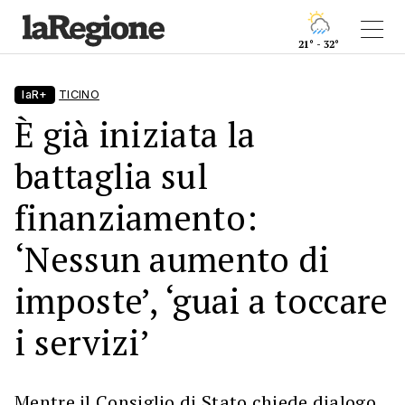
21° - 32°
laR+
TICINO
È già iniziata la
battaglia sul
finanziamento:
‘Nessun aumento di
imposte’, ‘guai a toccare
i servizi’
Mentre il Consiglio di Stato chiede dialogo,